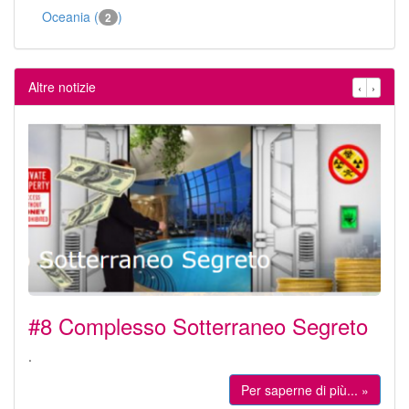
Oceania (
)
2
Altre notizie
‹
›
#8 Complesso Sotterraneo Segreto
.
Per saperne di più... »