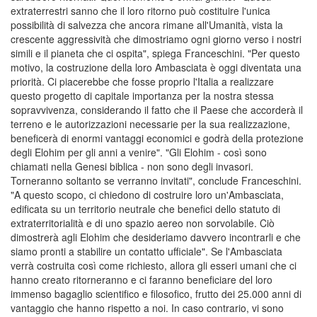
extraterrestri sanno che il loro ritorno può costituire l'unica
possibilità di salvezza che ancora rimane all'Umanità, vista la
crescente aggressività che dimostriamo ogni giorno verso i nostri
simili e il pianeta che ci ospita", spiega Franceschini. "Per questo
motivo, la costruzione della loro Ambasciata è oggi diventata una
priorità. Ci piacerebbe che fosse proprio l'Italia a realizzare
questo progetto di capitale importanza per la nostra stessa
sopravvivenza, considerando il fatto che il Paese che accorderà il
terreno e le autorizzazioni necessarie per la sua realizzazione,
beneficerà di enormi vantaggi economici e godrà della protezione
degli Elohim per gli anni a venire". "Gli Elohim - così sono
chiamati nella Genesi biblica - non sono degli invasori.
Torneranno soltanto se verranno invitati", conclude Franceschini.
"A questo scopo, ci chiedono di costruire loro un'Ambasciata,
edificata su un territorio neutrale che benefici dello statuto di
extraterritorialità e di uno spazio aereo non sorvolabile. Ciò
dimostrerà agli Elohim che desideriamo davvero incontrarli e che
siamo pronti a stabilire un contatto ufficiale". Se l'Ambasciata
verrà costruita così come richiesto, allora gli esseri umani che ci
hanno creato ritorneranno e ci faranno beneficiare del loro
immenso bagaglio scientifico e filosofico, frutto dei 25.000 anni di
vantaggio che hanno rispetto a noi. In caso contrario, vi sono