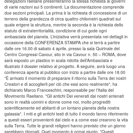
delegazioni raeliane presenteranno la stessa richiesta ai governi
di varie nazioni sui 5 continenti. La documentazione comprende
due sezioni principali. La prima è la richiesta di concessione di un
terreno della grandezza di circa quattro chilometri quadrati sul
quale erigere la struttura, mentre la seconda è la richiesta dello
statuto di extraterritorialità, condizione di cui gode ogni
ambasciata del pianeta. L’iniziativa verrà presentata nei dettagli in
occasione della CONFERENZA STAMPA che si terrà a partire
dalle ore 16.00 di sabato 4 aprile, presso la sala Quirinale del
Centro Congressi Cavour, sito in via Cavour n. 50 – ROMA, dove
sarà esposto un plastico in scala ridotta dell’Ambasciata e
illustrato il dossier relativo al progetto. A seguire, avrà luogo una
conferenza aperta al pubblico con inizio a partire dalle ore 18.00
"È arrivato il momento di preparare il ritorno sulla Terra dei nostri
Creatori e di accoglierli per ciò che essi sono realmente", ha
dichiarato Marco Franceschini, responsabile per l'Italia del
Movimento Raeliano. "Gli antichi Dei venerati dai nostri antenati
sono in realtà uomini e donne come noi, molto progrediti
scientificamente ed abitanti di un lontano pianeta della nostra
galassia". I miti e gli antichi testi di tutto il mondo fanno riferimento
a questi esseri provenienti dal cielo e a come essi crearono la vita
sulla Terra. Tutte le grandi religioni hanno previsto che un giorno
sarebbero ritornati. Quel momento è ormai giunto. "Questi