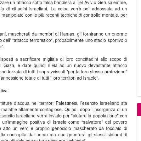
zzare un attacco sotto falsa bandiera a Tel Aviv o Gerusalemme,
a di cittadini israeliani. La colpa verrà poi addossata ad un
co manipolato con le più recenti tecniche di controllo mentale, per
aeliani, mascherati da membri di Hamas, gli forniranno un enorme
 dell' "attacco terroristico", probabilmente uno stadio sportivo o
e".
sposti a sacrificare migliaia di loro concittadini allo scopo di
di Gaza, e dare quindi il via ad un nuovo devastante attacco
e forzata di tutti i sopravvissuti "per la loro stessa protezione"
nessione totale di tutti i loro territori ad Israele".
tiva:
iture d’acqua nei territori Palestinesi, l’esercito Israeliano sta
n malattie altamente contagiose. Quindi, dopo l’insorgenza di un
esercito Israeliano verrà inviato per "aiutare la popolazione" con
e un’immagine positiva di Israele come “salvatore” del povero
n atto un vero e proprio genocidio mascherato da focolaio di
attia concepita dall’uomo ma che genererà gli stessi sintomi di
gia ufficiale senza fare nessuna inchiesta".