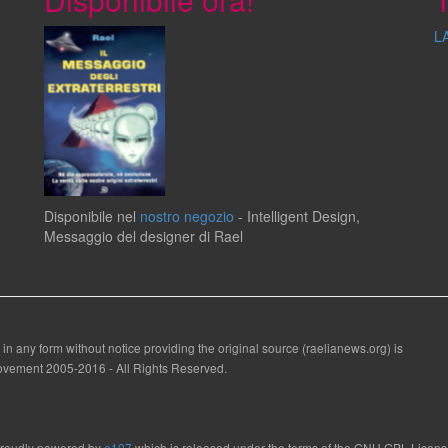
L
Disponibile
nel
nostro negozio
-
Intelligent Design
,
Messaggio del
designer
di
Rael
 in any form without notice providing the original source (raelianews.org) is
 Movement 2005-2016 - All Rights Reserved.
roudly powered by
e107
which is released under the terms of the GNU GPL Licens