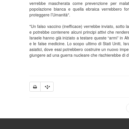
verrebbe mascherata come prevenzione per malatti
popolazione bianca e quella ebraica verrebbero for
proteggere l’Umanità".
"Un falso vaccino (inefficace) verrebbe inviato, sotto l
e potrebbe contenere alcuni principi attivi che rendereb
Israele hanno già iniziato a testare queste “armi” in A
e le false medicine. Lo scopo ultimo di Stati Uniti, I
asiatici, dove essi potrebbero costruire un nuovo imp
giungere ad una guerra nucleare che rischierebbe di dis