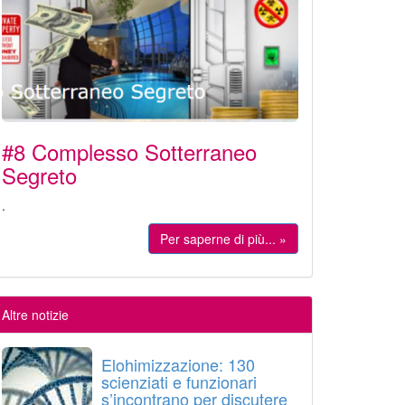
#8 Complesso Sotterraneo
Segreto
.
Per saperne di più... »
Altre notizie
Elohimizzazione: 130
scienziati e funzionari
s’incontrano per discutere