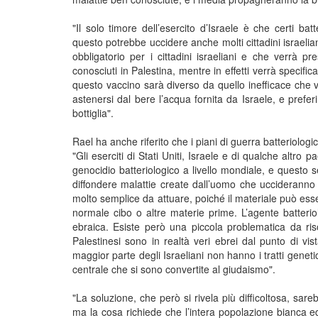
"Il solo timore dell’esercito d’Israele è che certi ba
questo potrebbe uccidere anche molti cittadini israel
obbligatorio per i cittadini israeliani e che verrà p
conosciuti in Palestina, mentre in effetti verrà specif
questo vaccino sarà diverso da quello inefficace che v
astenersi dal bere l’acqua fornita da Israele, e prefer
bottiglia".
Rael ha anche riferito che i piani di guerra batteriologi
"Gli eserciti di Stati Uniti, Israele e di qualche altr
genocidio batteriologico a livello mondiale, e questo s
diffondere malattie create dall’uomo che uccideranno 
molto semplice da attuare, poiché il materiale può esse
normale cibo o altre materie prime. L’agente batterio
ebraica. Esiste però una piccola problematica da ris
Palestinesi sono in realtà veri ebrei dal punto di vis
maggior parte degli Israeliani non hanno i tratti geneti
centrale che si sono convertite al giudaismo".
"La soluzione, che però si rivela più difficoltosa, sar
ma la cosa richiede che l’intera popolazione bianca 