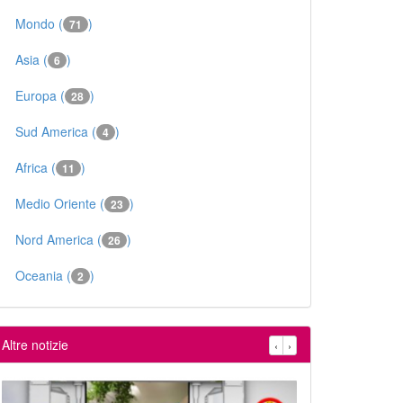
Mondo (
)
71
Asia (
)
6
Europa (
)
28
Sud America (
)
4
Africa (
)
11
Medio Oriente (
)
23
Nord America (
)
26
Oceania (
)
2
Altre notizie
‹
›