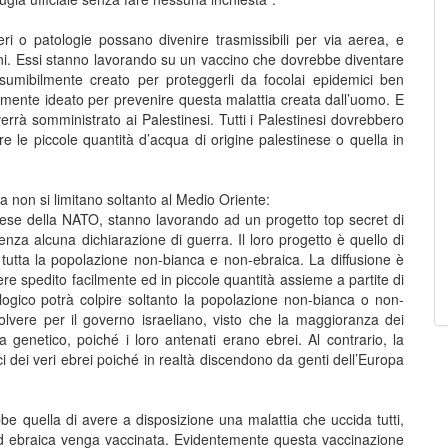
tteri o patologie possano divenire trasmissibili per via aerea, e
iani. Essi stanno lavorando su un vaccino che dovrebbe diventare
resumibilmente creato per proteggerli da focolai epidemici ben
icamente ideato per prevenire questa malattia creata dall’uomo. E
errà somministrato ai Palestinesi. Tutti i Palestinesi dovrebbero
ire le piccole quantità d’acqua di origine palestinese o quella in
ca non si limitano soltanto al Medio Oriente:
o paese della NATO, stanno lavorando ad un progetto top secret di
enza alcuna dichiarazione di guerra. Il loro progetto è quello di
tutta la popolazione non-bianca e non-ebraica. La diffusione è
re spedito facilmente ed in piccole quantità assieme a partite di
logico potrà colpire soltanto la popolazione non-bianca o non-
olvere per il governo israeliano, visto che la maggioranza dei
ta genetico, poiché i loro antenati erano ebrei. Al contrario, la
ci dei veri ebrei poiché in realtà discendono da genti dell’Europa
ebbe quella di avere a disposizione una malattia che uccida tutti,
ed ebraica venga vaccinata. Evidentemente questa vaccinazione