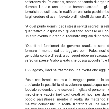
sofferenze dei Palestinesi, stanno pensando di organi
durante il quale una potente bomba ucciderà migliai
terrorista palestinese, in realtà un paziente psichiatri
fargli credere di aver ricevuto ordini diretti dal suo dio".
"A quel punto uomini degli stessi servizi segreti isr
quantitativo di esplosivo e gli daranno accesso al luogo
un altro evento in grado di radunare migliaia di person
"Questi alti funzionari del governo israeliano sono di
fermare il mondo dal parteggiare per i Palestinesi 
genocida contro di essi, a cui seguirebbe un'evacuazion
verso un paese Arabo alleato che possa accoglierli, e l’an
Il 22 agosto, Rael ha trasmesso una rivelazione aggiun
"Visto che Israele controlla la maggior parte delle forn
studiando la possibilità di avvelenare quest’acqua co
focolaio epidemico che ucciderà migliaia di persone, l’
medicine e vaccini inefficaci creati ad hoc, per dar
popolo palestinese, mentre in realtà sta mettendo i
malattie conosciute. In realtà si tratterà di una mal
malattie ben conosciute, e i media propagheranno la bu