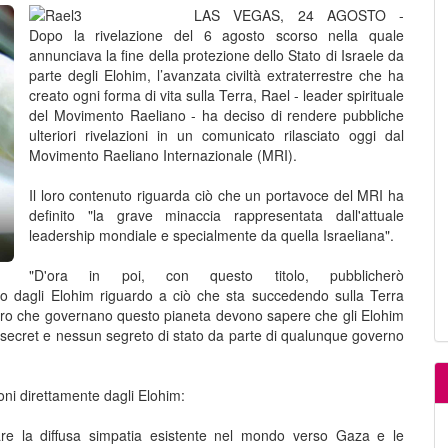
LAS VEGAS, 24 AGOSTO -
Dopo la rivelazione del 6 agosto scorso nella quale
annunciava la fine della protezione dello Stato di Israele da
parte degli Elohim, l’avanzata civiltà extraterrestre che ha
creato ogni forma di vita sulla Terra, Rael - leader spirituale
del Movimento Raeliano - ha deciso di rendere pubbliche
ulteriori rivelazioni in un comunicato rilasciato oggi dal
Movimento Raeliano Internazionale (MRI).
Il loro contenuto riguarda ciò che un portavoce del MRI ha
definito "la grave minaccia rappresentata dall'attuale
leadership mondiale e specialmente da quella Israeliana".
"D'ora in poi, con questo titolo, pubblicherò
vo dagli Elohim riguardo a ciò che sta succedendo sulla Terra
Coloro che governano questo pianeta devono sapere che gli Elohim
secret e nessun segreto di stato da parte di qualunque governo
oni direttamente dagli Elohim:
tare la diffusa simpatia esistente nel mondo verso Gaza e le