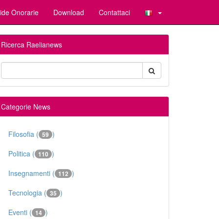
ide Onorarie
Download
Contattaci
Ricerca Raelianews
Categorie News
Filosofia (
)
59
Politica (
)
110
Insegnamenti (
)
112
Tecnologia (
)
35
Eventi (
)
14