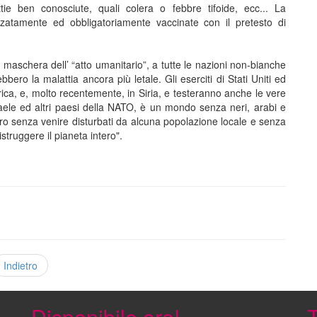
e ben conosciute, quali colera o febbre tifoide, ecc... La
zatamente ed obbligatoriamente vaccinate con il pretesto di
a maschera dell’ “atto umanitario”, a tutte le nazioni non-bianche
bero la malattia ancora più letale. Gli eserciti di Stati Uniti ed
frica, e, molto recentemente, in Siria, e testeranno anche le vere
sraele ed altri paesi della NATO, è un mondo senza neri, arabi e
ero senza venire disturbati da alcuna popolazione locale e senza
truggere il pianeta intero".
Indietro
Disponibile ora!
T