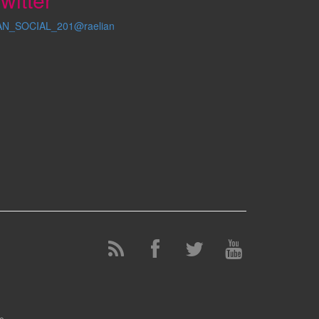
AN_SOCIAL_201@raelian
e.