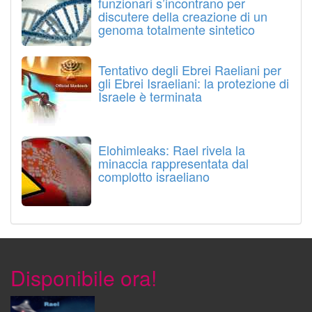
funzionari s’incontrano per
discutere della creazione di un
genoma totalmente sintetico
Tentativo degli Ebrei Raeliani per
gli Ebrei Israeliani: la protezione di
Israele è terminata
Elohimleaks: Rael rivela la
minaccia rappresentata dal
complotto israeliano
Disponibile ora!