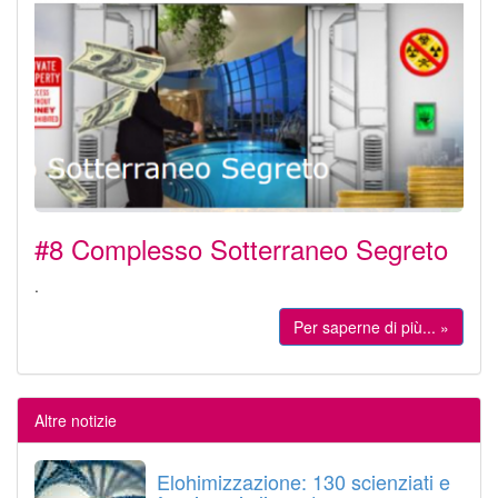
#8 Complesso Sotterraneo Segreto
.
Per saperne di più... »
Altre notizie
Elohimizzazione: 130 scienziati e