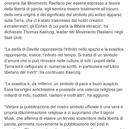
onoraria dal Movimento Raeliano per essersi espresso a favore
della libertà di parola, egli sembra essere totalmente all'oscuro
della vera origine e del significato del simbolo più antico apparso
sulla Terra, che ci è stato trasmesso dai nostri creatori
extraterrestri, gli Elohim di cui parla la Bibbia ebraica", ha
dichiarato Thomas Kaenzig, leader del Movimento Raeliano negli
Stati Uniti.
"La stella di Davide rappresenta l'infinito nello spazio e la svastica
rappresenta, invece, l'infinito nel tempo. Si tratta di un simbolo
d'amore che si può ritrovare nelle culture di tutti i popoli della
Terra ed è raffigurato in numerosi scritti, in particolare nel Libro
tibetano dei morti", ha continuato Kaenzig.
"La svastica è, da millenni, un simbolo di pace e buon auspicio.
Essa ha origini antichissime e possiede una valenza religiosa per
miliardi di indù, buddisti, raeliani e molti altri", ha aggiunto.
"Vietare la pubblicazione del nostro simbolo ufficiale è una vera e
propria discriminazione religiosa e ci auguriamo che il signor
Musk, che afferma di essere un fervido sostenitore della libertà di
parola, permetta nuovamente la pubblicazione del post in