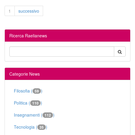
1
successivo
Ricerca Raelianews
Categorie News
Filosofia (
)
59
Politica (
)
110
Insegnamenti (
)
112
Tecnologia (
)
35