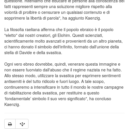
questione. Riteniamo che educare le persone alla conoscenza dei
fatti rappresenti sempre una soluzione migliore rispetto alla
volontà di proibire o censurare un qualsiasi contenuto e di
sopprimere la libertà di parola", ha aggiunto Kaenzig.
La filosofia raeliana afferma che il popolo ebraico è il popolo
"eletto" dai nostri creatori, gli Elohim. Questi scienziati,
scientificamente molto avanzati e provenienti da un altro pianeta,
ci hanno donato il simbolo dell'infinito, formato dall'unione della
stella di Davide e della svastica.
Ogni vero ebreo dovrebbe, quindi, venerare questa immagine e
non essere fuorviato dall'abuso che il regime nazista ne ha fatto.
Allo stesso modo, utilizzare la svastica per esprimere sentimenti
antisemiti è del tutto ridicolo e fuori luogo. A tale scopo,
continueremo a intensificare in tutto il mondo le nostre campagne
di riabilitazione della svastica, per restituire a questo
‘fondamentale’ simbolo il suo vero significato", ha concluso
Kaenzig.