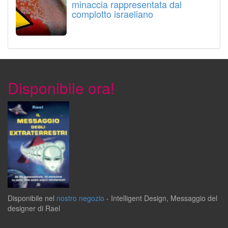
minaccia rappresentata dal
complotto israeliano
Disponibile ora!
Disponibile
nel
nostro negozio
-
Intelligent Design
,
Messaggio del
designer
di
Rael