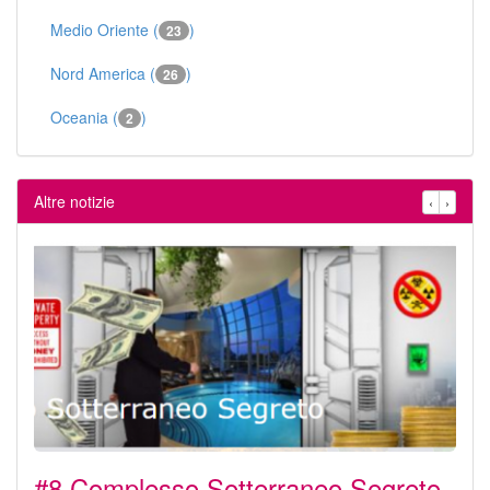
Medio Oriente (
)
23
Nord America (
)
26
Oceania (
)
2
Altre notizie
‹
›
#8 Complesso Sotterraneo Segreto