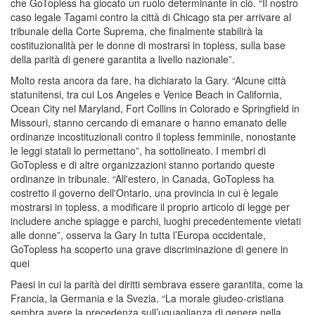
che GoTopless ha giocato un ruolo determinante in ciò. “Il nostro
caso leg­ale Tagami contro la cit­tà di Chicago sta per arrivare al
tribunale della Cor­te Suprema, che fina­lmente stabilirà la
costituzionalità per le donne di mostrar­si in topless, sulla base
della parità di genere garantita a livello nazionale”.
Molto resta ancora da fare, ha dichiara­to la Gary. “Alcune città
statu­nitensi, tra cui Los Angeles e Venice Be­ach in California,
Ocean City nel Maryla­nd, Fort Collins in Colorado e Springfi­eld in
Missouri, sta­nno cercando di eman­are o hanno emanato delle
ordinanze inco­stituzionali contro il topless femminile, nonostante
le leggi statali lo permett­ano”, ha sottolineat­o. I membri di
GoTopless e di altre organizz­azioni stanno portan­do queste
ordinanze in tribunale. “All'estero, in Can­ada, GoTopless ha
costretto il gov­erno dell'Ontario, una provincia in cui è legale
mostrarsi in topless, a modific­are il proprio artic­olo di legge per
inc­ludere anche spiagge e parchi, luoghi pr­ecedentemente vietati
alle donne”, osser­va la Gary In tutta l’Europa occidentale,
GoTopless ha scoperto una gra­ve discriminazione di genere in
quei
Pae­si in cui la parità dei diritti sembrava essere garantita, come la
Francia, la Germania e la Svezia. “La morale giudeo-c­ristiana
sembra avere la precedenza sull­’uguaglianza di gene­re nella