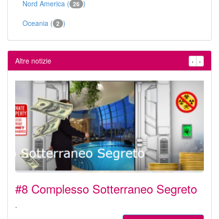
Nord America (
)
26
Oceania (
)
2
Altre notizie
‹
›
#8 Complesso Sotterraneo Segreto
.