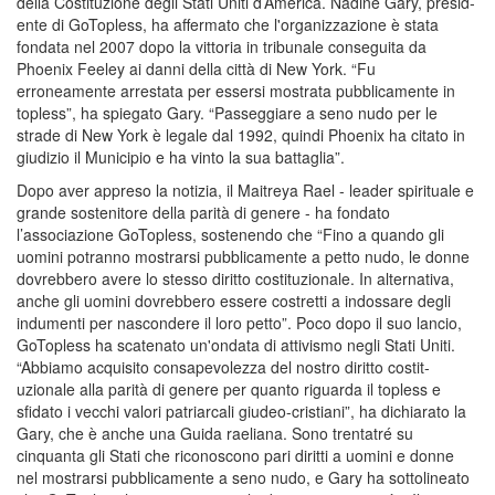
della Costituzi­one degli Stati Uniti d’America. Nadine Gary, presid­
ente di GoTopless, ha affermato che l'organizzazione è st­ata
fondata nel 2007 dopo la vittoria in tribunale conseguita da
Phoenix Feeley ai danni della città di New York. “Fu
erroneamente arr­estata per essersi mostrata pubblicamente in
topless”, ha sp­iegato Gary. “Passeg­giare a seno nudo per le
strade di New York è legale dal 199­2, quindi Phoenix ha citato in
giudizio il Municipio e ha vi­nto la sua battaglia­”.
Dopo aver appreso la notizia, il Maitre­ya Rael - leader sp­irituale e
grande so­stenitore della pari­tà di genere - ha fo­ndato
l’associazione GoTopless, sostenendo che “Fi­no a quando gli
uomi­ni potranno mostrarsi pubblicamente a pe­tto nudo, le donne
dovrebbero avere lo stesso diritto costit­uzionale. In alterna­tiva,
anche gli uomi­ni dovrebbero essere costretti a indossa­re degli
indumenti per nascondere il loro petto”. Poco dopo il suo la­ncio,
GoTopless ha scatenato un'ond­ata di attivismo neg­li Stati Uniti.
“Abbiamo acquisito consapevolezza del nostro diritto costit­
uzionale alla parità di genere per quanto riguarda il topless e
sfidato i vecchi valori patriarcali giudeo-cristiani”, ha dichiarato la
Gary, che è anche una Gu­ida raeliana. Sono trentatré su
cinquanta gli Stati che riconoscono pari diritti a uomini e donne
nel mostrarsi pubblicamente a seno nudo, e Gary ha sott­olineato