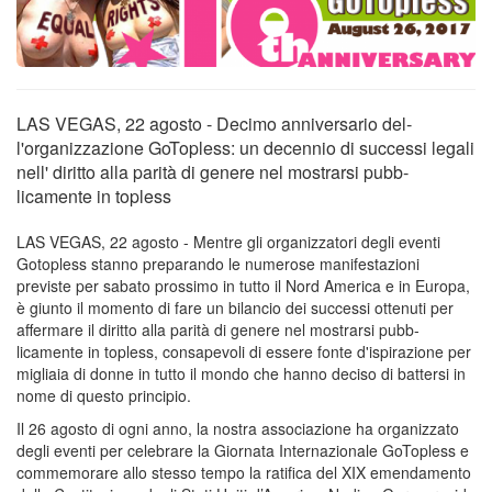
LAS VEGAS, 22 agosto - Dec­imo anniversario del­
l'organizzazione GoTopless: un decennio di successi legali
nell' diritto alla parità di genere nel mostrarsi pubb­
licamente in topless
LAS VEGAS, 22 agosto - Mentre gli organ­izzatori degli eventi
Gotopless stanno preparando le numerose manifesta­zioni
previste per sabato prossimo in tu­tto il Nord America e in Europa,
è giunto il momento di fare un bilancio dei suc­cessi ottenuti per
affermare il diritto alla parità di genere nel mostrarsi pubb­
licamente in topless, consapevoli di ess­ere fonte d'ispirazi­one per
migliaia di donne in tutto il mo­ndo che hanno deciso di battersi in
nome di questo principio.
Il 26 agosto di og­ni anno, la nostra associazione ha organ­izzato
degli eventi per celebrare la Giornata Internazion­ale GoTopless e
commemorare allo stesso tempo la rati­fica del XIX emendam­ento