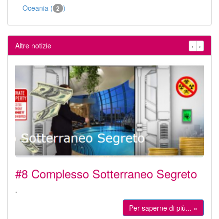
Oceania (
)
2
Altre notizie
‹
›
#8 Complesso Sotterraneo Segreto
.
Per saperne di più... »