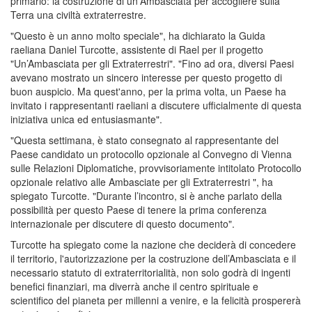
primario: la costruzione di un'Ambasciata per accogliere sulla
Terra una civiltà extraterrestre.
"Questo è un anno molto speciale", ha dichiarato la Guida
raeliana Daniel Turcotte, assistente di Rael per il progetto
"Un’Ambasciata per gli Extraterrestri". "Fino ad ora, diversi Paesi
avevano mostrato un sincero interesse per questo progetto di
buon auspicio. Ma quest'anno, per la prima volta, un Paese ha
invitato i rappresentanti raeliani a discutere ufficialmente di questa
iniziativa unica ed entusiasmante".
"Questa settimana, è stato consegnato al rappresentante del
Paese candidato un protocollo opzionale al Convegno di Vienna
sulle Relazioni Diplomatiche, provvisoriamente intitolato Protocollo
opzionale relativo alle Ambasciate per gli Extraterrestri ", ha
spiegato Turcotte. "Durante l’incontro, si è anche parlato della
possibilità per questo Paese di tenere la prima conferenza
internazionale per discutere di questo documento".
Turcotte ha spiegato come la nazione che deciderà di concedere
il territorio, l'autorizzazione per la costruzione dell’Ambasciata e il
necessario statuto di extraterritorialità, non solo godrà di ingenti
benefici finanziari, ma diverrà anche il centro spirituale e
scientifico del pianeta per millenni a venire, e la felicità prospererà