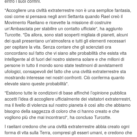
entro i suoi confini.
"Accogliere una civiltà extraterrestre non è una semplice fantasia,
così come si pensava negli anni Settanta quando Rael creò il
Movimento Raeliano e ricevette la missione di costruire
un'Ambasciata per stabilire un contatto ufficiale", ha aggiunto
Turcotte. "Da allora, sono stati scoperti migliaia di pianeti, alcuni
dei quali presentano un'atmosfera e tutti gli elementi necessari
per ospitare la vita. Senza contare che gli scienziati ora
concordano sul fatto che vi siano alte probabilità che esista vita
intelligente al di fuori del nostro sistema solare e che milioni di
persone in tutto il mondo sono state testimoni di avvistamenti
ufologici, consapevoli del fatto che una civiltà extraterrestre sta
mostrando interesse nei nostri confronti. Ciò conferma quanto
elevate siano queste probabilità".
"Esistono tutte le condizioni di base affinché l’opinione pubblica
accetti l’idea di accogliere ufficialmente dei visitatori extraterrestri,
ma il livello di violenza sul nostro pianeta è così alto che abbiamo
bisogno della saggezza di coloro che ci hanno creato e che
vogliono più che mai incontrarci", ha concluso Turcotte.
I raeliani credono che una civiltà extraterrestre abbia creato ogni
forma di vita sulla Terra, compresi gli esseri umani, e credono che