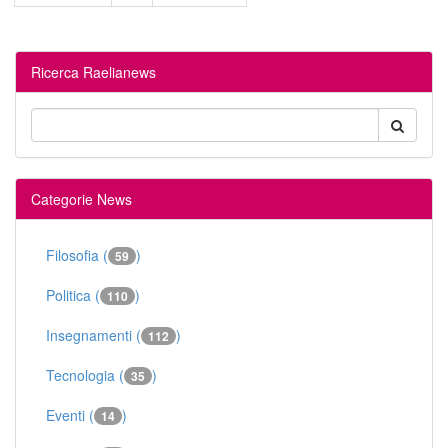
Ricerca Raelianews
Categorie News
Filosofia (
)
59
Politica (
)
110
Insegnamenti (
)
112
Tecnologia (
)
35
Eventi (
)
14