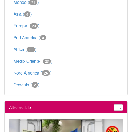
Mondo (
)
71
Asia (
)
6
Europa (
)
28
Sud America (
)
4
Africa (
)
11
Medio Oriente (
)
23
Nord America (
)
26
Oceania (
)
2
Altre notizie
‹
›