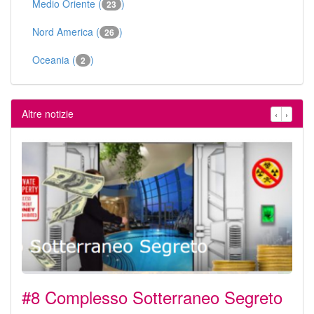
Medio Oriente (
)
23
Nord America (
)
26
Oceania (
)
2
Altre notizie
‹
›
#8 Complesso Sotterraneo Segreto