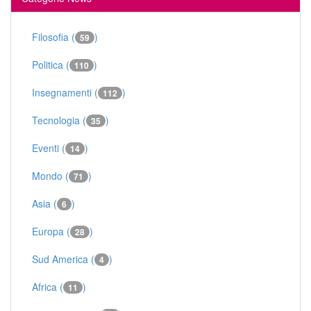
Filosofia (
)
59
Politica (
)
110
Insegnamenti (
)
112
Tecnologia (
)
35
Eventi (
)
14
Mondo (
)
71
Asia (
)
6
Europa (
)
28
Sud America (
)
4
Africa (
)
11