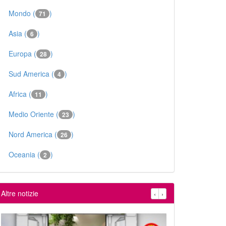
Mondo (
)
71
Asia (
)
6
Europa (
)
28
Sud America (
)
4
Africa (
)
11
Medio Oriente (
)
23
Nord America (
)
26
Oceania (
)
2
Altre notizie
‹
›