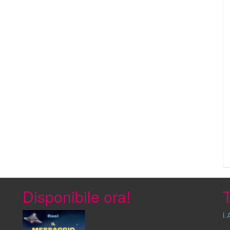
Disponibile ora!
T
L