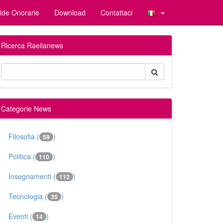
ide Onorarie
Download
Contattaci
Ricerca Raelianews
Categorie News
Filosofia (
)
59
Politica (
)
110
Insegnamenti (
)
112
Tecnologia (
)
35
Eventi (
)
14