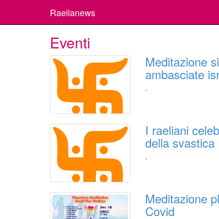
Raelianews
Eventi
Meditazione si
ambasciate isr
.
I raeliani cele
della svastica
.
Meditazione pl
Covid