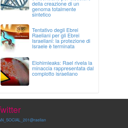
della creazione di un
genoma totalmente
sintetico
Tentativo degli Ebrei
Raeliani per gli Ebrei
Israeliani: la protezione di
Israele è terminata
Elohimleaks: Rael rivela la
minaccia rappresentata dal
complotto israeliano
witter
AN_SOCIAL_201@raelian