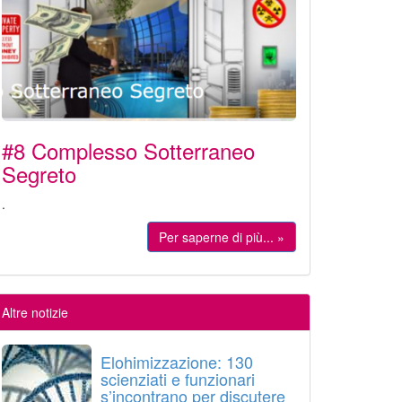
#8 Complesso Sotterraneo
Segreto
.
Per saperne di più... »
Altre notizie
Elohimizzazione: 130
scienziati e funzionari
s’incontrano per discutere