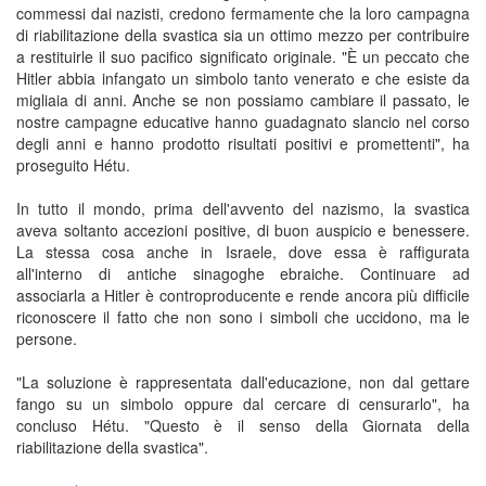
commessi dai nazisti, credono fermamente che la loro campagna
di riabilitazione della svastica sia un ottimo mezzo per contribuire
a restituirle il suo pacifico significato originale. "È un peccato che
Hitler abbia infangato un simbolo tanto venerato e che esiste da
migliaia di anni. Anche se non possiamo cambiare il passato, le
nostre campagne educative hanno guadagnato slancio nel corso
degli anni e hanno prodotto risultati positivi e promettenti", ha
proseguito Hétu.
In tutto il mondo, prima dell'avvento del nazismo, la svastica
aveva soltanto accezioni positive, di buon auspicio e benessere.
La stessa cosa anche in Israele, dove essa è raffigurata
all'interno di antiche sinagoghe ebraiche. Continuare ad
associarla a Hitler è controproducente e rende ancora più difficile
riconoscere il fatto che non sono i simboli che uccidono, ma le
persone.
"La soluzione è rappresentata dall'educazione, non dal gettare
fango su un simbolo oppure dal cercare di censurarlo", ha
concluso Hétu. "Questo è il senso della Giornata della
riabilitazione della svastica".