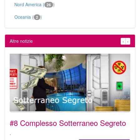
Nord America (
)
26
Oceania (
)
2
Altre notizie
‹
›
#8 Complesso Sotterraneo Segreto
.