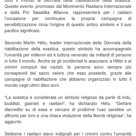
tutto il mondo la Giornata della riabilitazione della svastica.
Questo evento, promosso dal Movimento Raeliano Internazionale
e dalla Pro Swastika Alliance, rappresenterà per i raeliani
l'occasione per continuare la propria campagna di
sensibilizzazione circa l'origine di questo antico simbolo e il suo
pacifico significato.
Secondo Martin Hétu, leader internazionale della Giornata della
riabilitazione della svastica, questo simbolo ha accompagnato
l'umanità per millenni ed è tuttora venerato da miliardi di persone
in tutto il mondo. Anche se gli occidentali lo associano a Hitler e ai
crimini compiuti dai nazisti, le persone sono sempre più
consapevoli del sacro valore che esso possiede, grazie alle
campagne di riabilitazione che abbiamo organizzato in tutto il
mondo negli ultimi dieci anni.
"La svastica è considerata un simbolo religioso da parte di indù,
buddisti, giainisti e raeliani", ha dichiarato Hétu. "Gettare
discredito su di essa e cercare di proibirne l'uso sarebbe un
affronto per loro e una chiara violazione della libertà religiosa", ha
aggiunto.
Sebbene i raeliani siano indignati per i crimini contro l'umanità