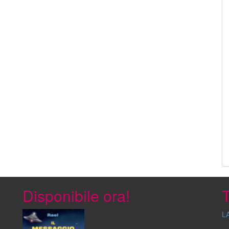
Disponibile ora!
T
L