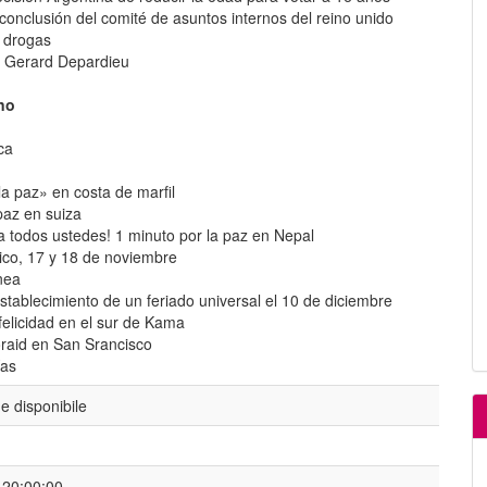
 conclusión del comité de asuntos internos del reino unido
e drogas
a Gerard Depardieu
ano
ca
la paz» en costa de marfil
paz en suiza
a todos ustedes! 1 minuto por la paz en Nepal
ico, 17 y 18 de noviembre
inea
establecimiento de un feriado universal el 10 de diciembre
felicidad en el sur de Kama
toraid en San Srancisco
ías
 disponibile
 20:00:00