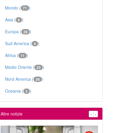
Mondo (
)
71
Asia (
)
6
Europa (
)
28
Sud America (
)
4
Africa (
)
11
Medio Oriente (
)
23
Nord America (
)
26
Oceania (
)
2
Altre notizie
‹
›