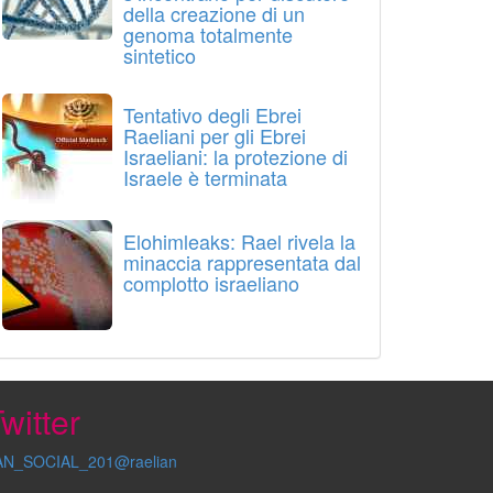
della creazione di un
genoma totalmente
sintetico
Tentativo degli Ebrei
Raeliani per gli Ebrei
Israeliani: la protezione di
Israele è terminata
Elohimleaks: Rael rivela la
minaccia rappresentata dal
complotto israeliano
witter
AN_SOCIAL_201@raelian