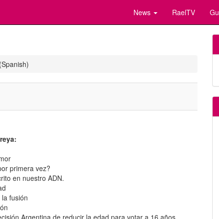
News
RaelTV
Gu
(Spanish)
reya:
amor
por primera vez?
crito en nuestro ADN.
ad
 la fusión
ión
ecisión Argentina de reducir la edad para votar a 16 años