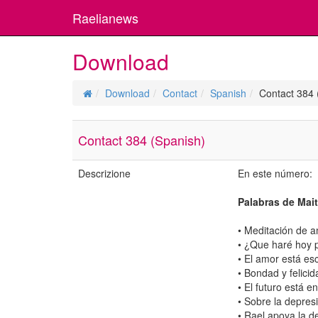
Raelianews
Download
Download
Contact
Spanish
Contact 384 
Contact 384 (Spanish)
Descrizione
En este número:
Palabras de Mait
• Meditación de 
• ¿Que haré hoy 
• El amor está es
• Bondad y felicid
• El futuro está en
• Sobre la depres
• Rael apoya la d