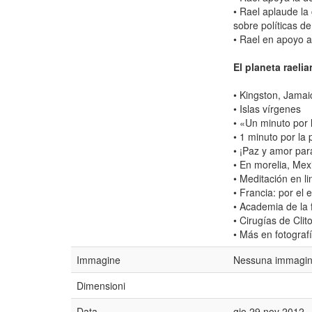
• Rael aplaude la
sobre políticas d
• Rael en apoyo 
El planeta raeli
• Kingston, Jamai
• Islas vírgenes
• «Un minuto por 
• 1 minuto por la 
• ¡Paz y amor par
• En morelia, Mex
• Meditación en l
• Francia: por el 
• Academia de la 
• Cirugías de Cli
• Más en fotograf
Immagine
Nessuna immagine
Dimensioni
Data
gio 29 nov 2012 -