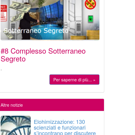
#8 Complesso Sotterraneo
Segreto
.
Per saperne di più... »
Altre notizie
Elohimizzazione: 130
scienziati e funzionari
s’incontrano per discutere