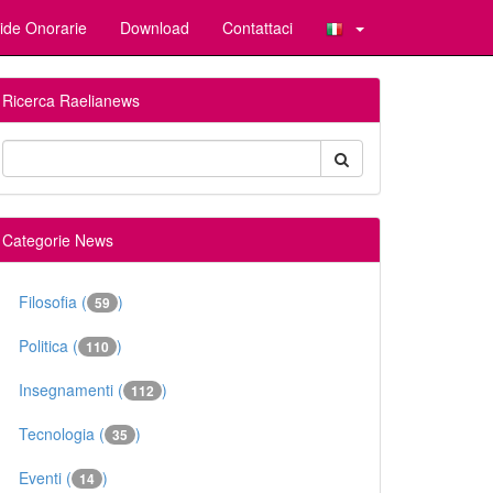
ide Onorarie
Download
Contattaci
Ricerca Raelianews
Categorie News
Filosofia (
)
59
Politica (
)
110
Insegnamenti (
)
112
Tecnologia (
)
35
Eventi (
)
14