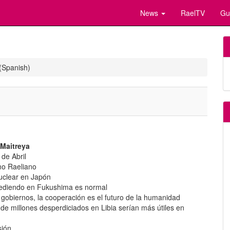
News
RaelTV
Gu
(Spanish)
 Maitreya
de Abril
mo Raeliano
nuclear en Japón
cediendo en Fukushima es normal
gobiernos, la cooperación es el futuro de la humanidad
s de millones desperdiciados en Libia serían más útiles en
sión