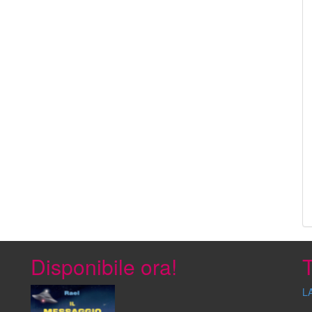
Disponibile ora!
T
L