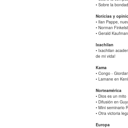
• Sobre la bonda
Noticias y opini
• Ilan Pappe, nue
• Norman Finkels
• Gerald Kaufman
Ixachilan
• Ixachilan acade
de mi vida!
Kama
• Congo - Giorda
• Lamane en Ken
Norteamérica
• Dios es un mito
• Difusión en Gu
• Mini seminario 
• Otra victoria le
Europa