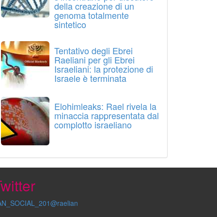
della creazione di un
genoma totalmente
sintetico
Tentativo degli Ebrei
Raeliani per gli Ebrei
Israeliani: la protezione di
Israele è terminata
Elohimleaks: Rael rivela la
minaccia rappresentata dal
complotto israeliano
witter
AN_SOCIAL_201@raelian