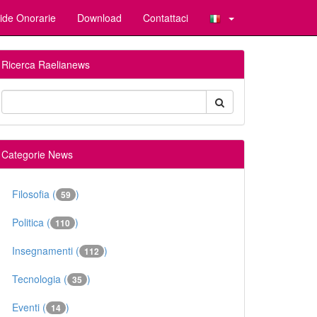
ide Onorarie
Download
Contattaci
Ricerca Raelianews
Categorie News
Filosofia (
)
59
Politica (
)
110
Insegnamenti (
)
112
Tecnologia (
)
35
Eventi (
)
14