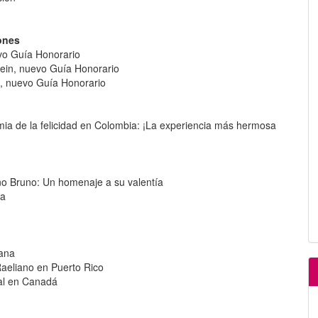
d
ones
vo Guía Honorario
tein, nuevo Guía Honorario
, nuevo Guía Honorario
mia de la felicidad en Colombia: ¡La experiencia más hermosa
no Bruno: Un homenaje a su valentía
ia
yana
Raeliano en Puerto Rico
gal en Canadá