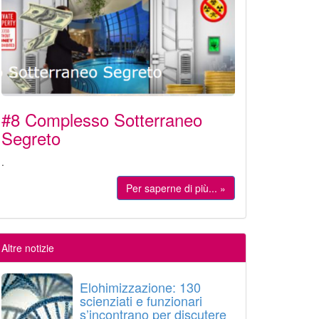
#8 Complesso Sotterraneo
Segreto
.
Per saperne di più... »
Altre notizie
Elohimizzazione: 130
scienziati e funzionari
s’incontrano per discutere