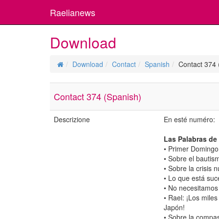
Raelianews
Download
Download
Contact
Spanish
Contact 374 
Contact 374 (Spanish)
Descrizione
En esté numéro:
Las Palabras de
• Primer Domingo 
• Sobre el bautis
• Sobre la crisis 
• Lo que está su
• No necesitamos 
• Rael: ¡Los mile
Japón!
• Sobre la compa