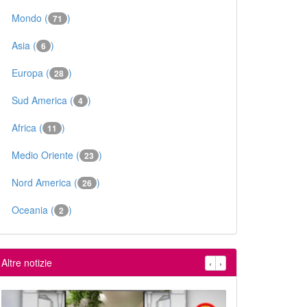
Mondo (
)
71
Asia (
)
6
Europa (
)
28
Sud America (
)
4
Africa (
)
11
Medio Oriente (
)
23
Nord America (
)
26
Oceania (
)
2
Altre notizie
‹
›