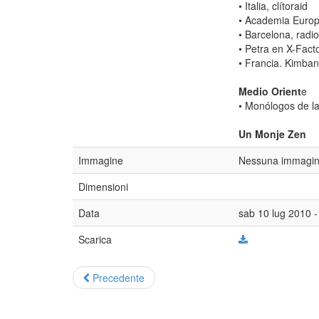
• Italia, clítoraid
• Academia Europ
• Barcelona, radi
• Petra en X-Fact
• Francia. Kimba
Medio Orient
e
• Monólogos de la
Un Monje Zen
Immagine
Nessuna immagine
Dimensioni
Data
sab 10 lug 2010 -
Scarica
Precedente