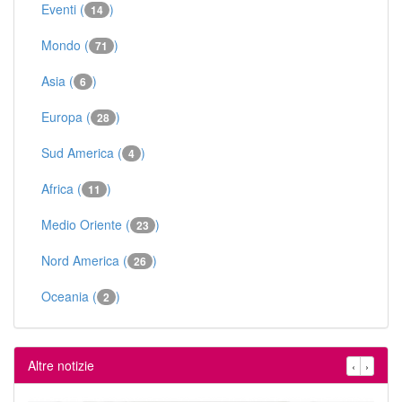
Eventi (
)
14
Mondo (
)
71
Asia (
)
6
Europa (
)
28
Sud America (
)
4
Africa (
)
11
Medio Oriente (
)
23
Nord America (
)
26
Oceania (
)
2
Altre notizie
‹
›