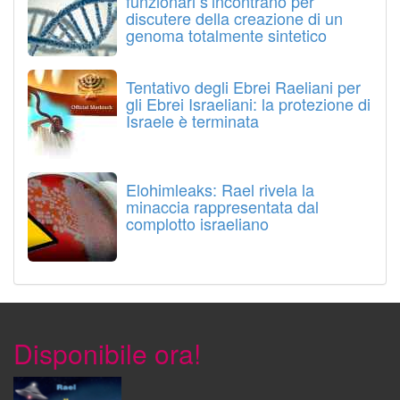
funzionari s’incontrano per
discutere della creazione di un
genoma totalmente sintetico
Tentativo degli Ebrei Raeliani per
gli Ebrei Israeliani: la protezione di
Israele è terminata
Elohimleaks: Rael rivela la
minaccia rappresentata dal
complotto israeliano
Disponibile ora!