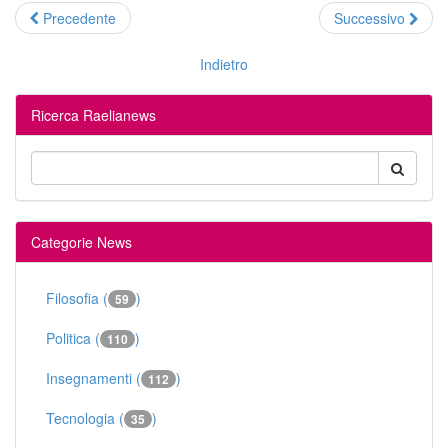
Precedente
Successivo
Indietro
Ricerca Raelianews
Categorie News
Filosofia (
)
59
Politica (
)
110
Insegnamenti (
)
112
Tecnologia (
)
35