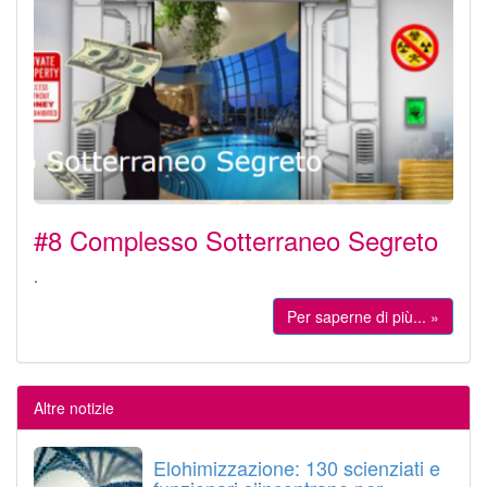
#8 Complesso Sotterraneo Segreto
.
Per saperne di più... »
Altre notizie
Elohimizzazione: 130 scienziati e