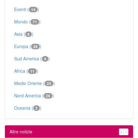
Eventi (
)
14
Mondo (
)
71
Asia (
)
6
Europa (
)
28
Sud America (
)
4
Africa (
)
11
Medio Oriente (
)
23
Nord America (
)
26
Oceania (
)
2
Altre notizie
‹
›