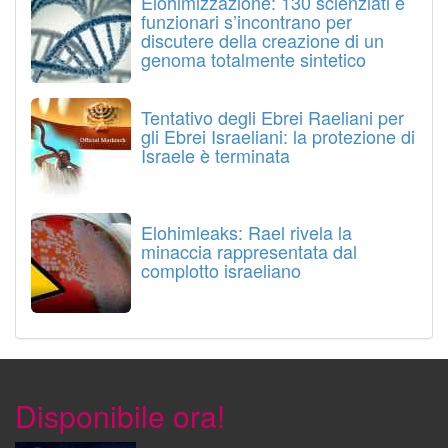
Elohimizzazione: 130 scienziati e
funzionari s’incontrano per
discutere della creazione di un
genoma totalmente sintetico
Tentativo degli Ebrei Raeliani per
gli Ebrei Israeliani: la protezione di
Israele è terminata
Elohimleaks: Rael rivela la
minaccia rappresentata dal
complotto israeliano
Disponibile ora!