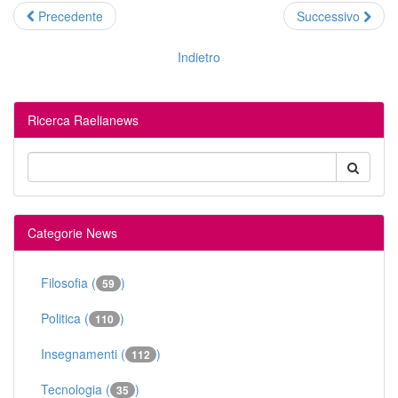
Precedente
Successivo
Indietro
Ricerca Raelianews
Categorie News
Filosofia (
)
59
Politica (
)
110
Insegnamenti (
)
112
Tecnologia (
)
35