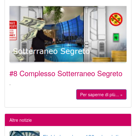
#8 Complesso Sotterraneo Segreto
.
Per saperne di più... »
Altre notizie