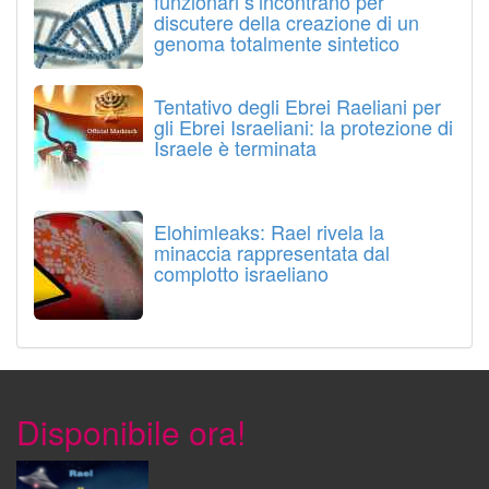
funzionari s’incontrano per
discutere della creazione di un
genoma totalmente sintetico
Tentativo degli Ebrei Raeliani per
gli Ebrei Israeliani: la protezione di
Israele è terminata
Elohimleaks: Rael rivela la
minaccia rappresentata dal
complotto israeliano
Disponibile ora!