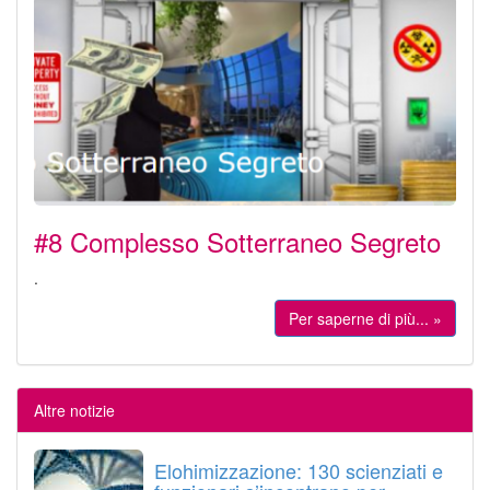
#8 Complesso Sotterraneo Segreto
.
Per saperne di più... »
Altre notizie
Elohimizzazione: 130 scienziati e