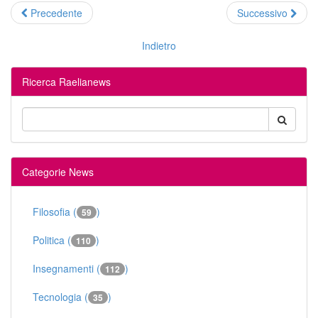
Precedente
Successivo
Indietro
Ricerca Raelianews
Categorie News
Filosofia (
)
59
Politica (
)
110
Insegnamenti (
)
112
Tecnologia (
)
35