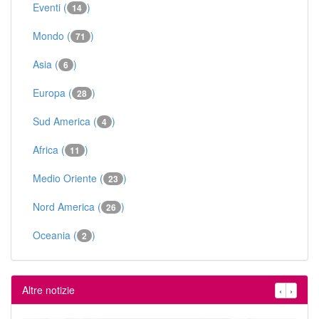
Eventi (
)
14
Mondo (
)
71
Asia (
)
6
Europa (
)
28
Sud America (
)
4
Africa (
)
11
Medio Oriente (
)
23
Nord America (
)
26
Oceania (
)
2
Altre notizie
‹
›