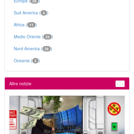
Europa (
)
28
Sud America (
)
4
Africa (
)
11
Medio Oriente (
)
23
Nord America (
)
26
Oceania (
)
2
Altre notizie
‹
›