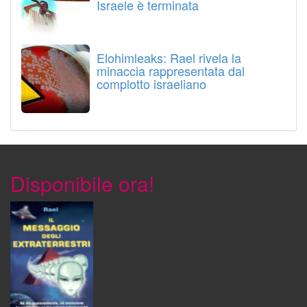
Israele è terminata
Elohimleaks: Rael rivela la
minaccia rappresentata dal
complotto israeliano
Disponibile ora!