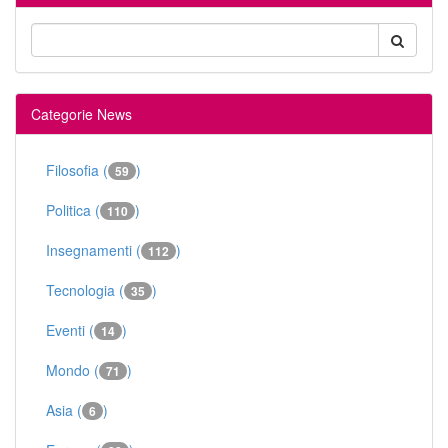
Categorie News
Filosofia (
)
59
Politica (
)
110
Insegnamenti (
)
112
Tecnologia (
)
35
Eventi (
)
14
Mondo (
)
71
Asia (
)
6