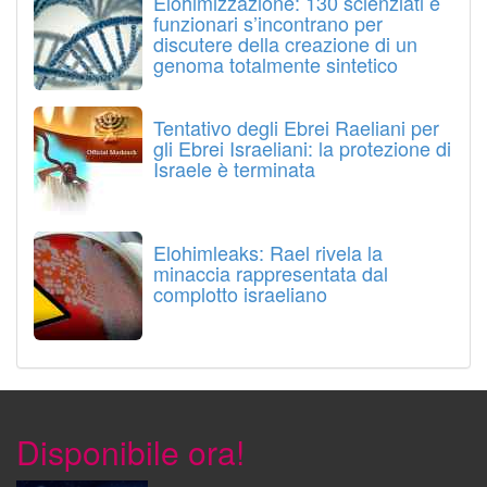
Elohimizzazione: 130 scienziati e
funzionari s’incontrano per
discutere della creazione di un
genoma totalmente sintetico
Tentativo degli Ebrei Raeliani per
gli Ebrei Israeliani: la protezione di
Israele è terminata
Elohimleaks: Rael rivela la
minaccia rappresentata dal
complotto israeliano
Disponibile ora!