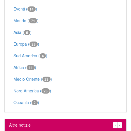
Eventi (
)
14
Mondo (
)
71
Asia (
)
6
Europa (
)
28
Sud America (
)
4
Africa (
)
11
Medio Oriente (
)
23
Nord America (
)
26
Oceania (
)
2
Altre notizie
‹
›