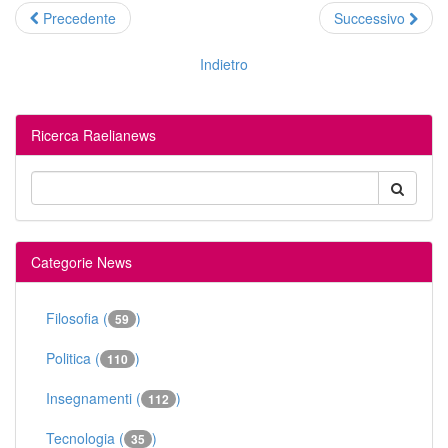
Precedente
Successivo
Indietro
Ricerca Raelianews
Categorie News
Filosofia (
)
59
Politica (
)
110
Insegnamenti (
)
112
Tecnologia (
)
35