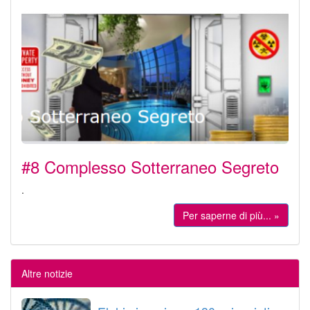
#8 Complesso Sotterraneo Segreto
.
Per saperne di più... »
Altre notizie