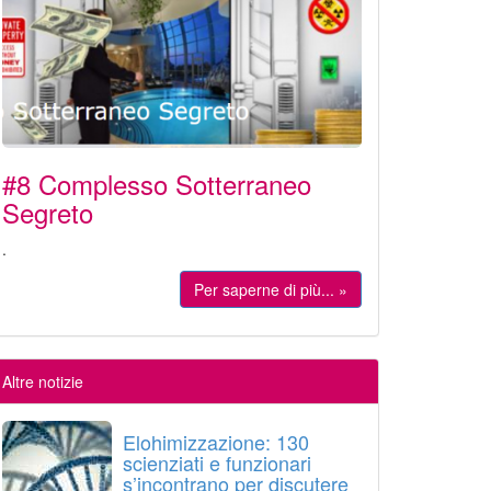
#8 Complesso Sotterraneo
Segreto
.
Per saperne di più... »
Altre notizie
Elohimizzazione: 130
scienziati e funzionari
s’incontrano per discutere