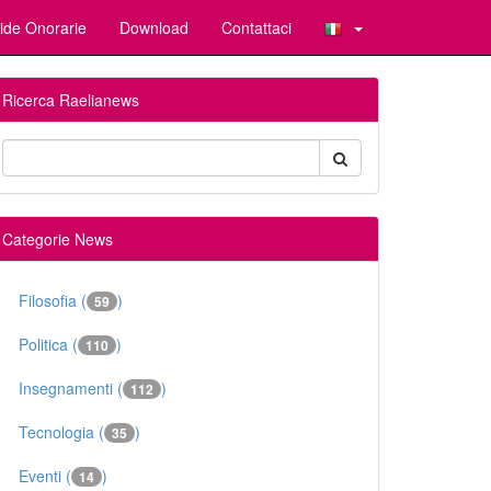
ide Onorarie
Download
Contattaci
Ricerca Raelianews
Categorie News
Filosofia (
)
59
Politica (
)
110
Insegnamenti (
)
112
Tecnologia (
)
35
Eventi (
)
14