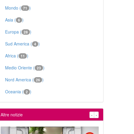
Mondo (
)
71
Asia (
)
6
Europa (
)
28
Sud America (
)
4
Africa (
)
11
Medio Oriente (
)
23
Nord America (
)
26
Oceania (
)
2
Altre notizie
‹
›