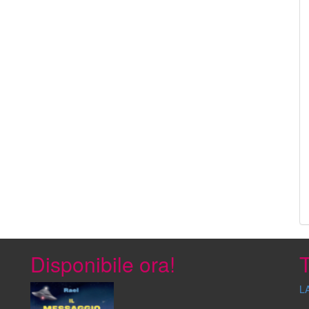
Disponibile ora!
T
L