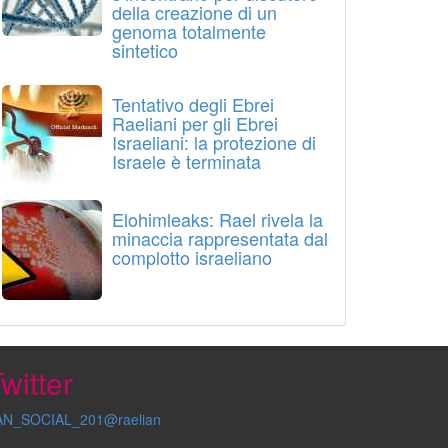
della creazione di un
genoma totalmente
sintetico
Tentativo degli Ebrei
Raeliani per gli Ebrei
Israeliani: la protezione di
Israele è terminata
Elohimleaks: Rael rivela la
minaccia rappresentata dal
complotto israeliano
witter
AN_SOCIAL_201@raelian