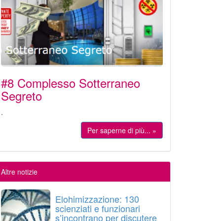
#8 Complesso Sotterraneo
Segreto
.
Per saperne di più... »
Altre notizie
Elohimizzazione: 130
scienziati e funzionari
s’incontrano per discutere