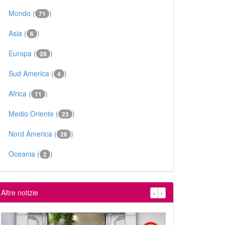
Mondo (
)
71
Asia (
)
6
Europa (
)
28
Sud America (
)
4
Africa (
)
11
Medio Oriente (
)
23
Nord America (
)
26
Oceania (
)
2
Altre notizie
‹
›