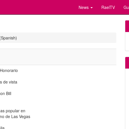
News
RaelTV
Gu
(Spanish)
 Honorario
s de vista
n Bill
 mas popular en
rno de Las Vegas
lia