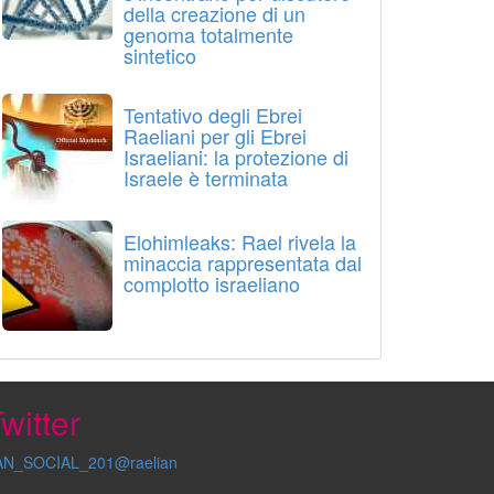
della creazione di un
genoma totalmente
sintetico
Tentativo degli Ebrei
Raeliani per gli Ebrei
Israeliani: la protezione di
Israele è terminata
Elohimleaks: Rael rivela la
minaccia rappresentata dal
complotto israeliano
witter
AN_SOCIAL_201@raelian