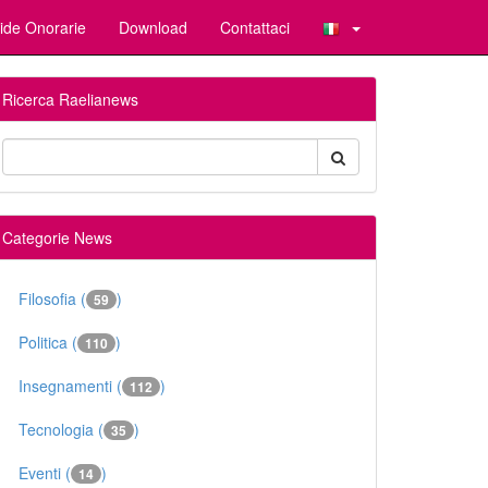
ide Onorarie
Download
Contattaci
Ricerca Raelianews
Categorie News
Filosofia (
)
59
Politica (
)
110
Insegnamenti (
)
112
Tecnologia (
)
35
Eventi (
)
14