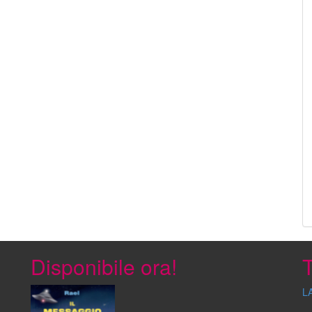
Disponibile ora!
T
L