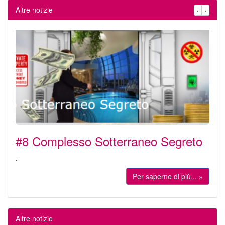
Altre notizie
‹
›
#8 Complesso Sotterraneo Segreto
.
Per saperne di più... »
Altre notizie