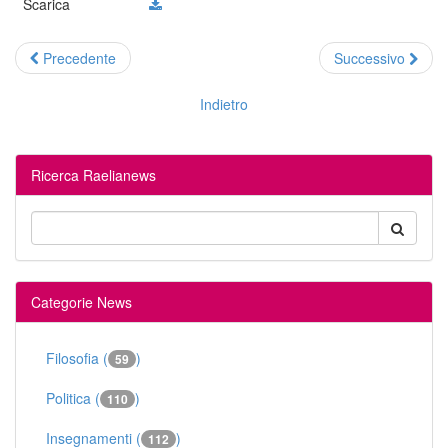
Scarica
Precedente
Successivo
Indietro
Ricerca Raelianews
Categorie News
Filosofia (
)
59
Politica (
)
110
Insegnamenti (
)
112