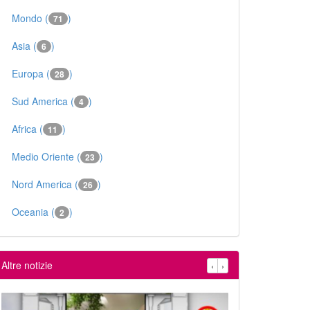
Mondo (
)
71
Asia (
)
6
Europa (
)
28
Sud America (
)
4
Africa (
)
11
Medio Oriente (
)
23
Nord America (
)
26
Oceania (
)
2
Altre notizie
‹
›