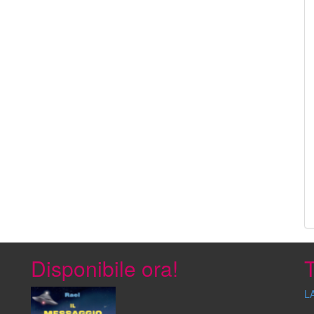
Disponibile ora!
T
L