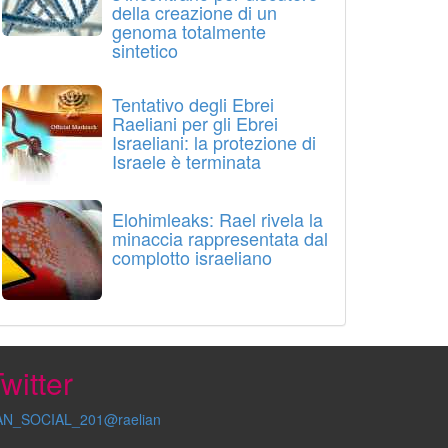
della creazione di un
genoma totalmente
sintetico
Tentativo degli Ebrei
Raeliani per gli Ebrei
Israeliani: la protezione di
Israele è terminata
Elohimleaks: Rael rivela la
minaccia rappresentata dal
complotto israeliano
witter
AN_SOCIAL_201@raelian