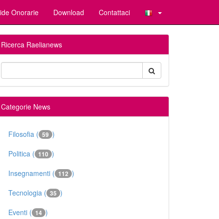
ide Onorarie
Download
Contattaci
Ricerca Raelianews
Categorie News
Filosofia (
)
59
Politica (
)
110
Insegnamenti (
)
112
Tecnologia (
)
35
Eventi (
)
14