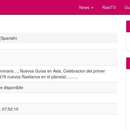
News
RaelTV
Gu
(Spanish)
eminario…, Nuevos Guías en Asia, Celebracion del primer
78 nuevos Raelianos en el planeta!..........
 disponibile
- 07:52:10