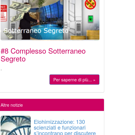
#8 Complesso Sotterraneo
Segreto
.
Per saperne di più... »
Altre notizie
Elohimizzazione: 130
scienziati e funzionari
s’incontrano per discutere