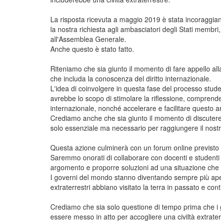
La risposta ricevuta a maggio 2019 è stata incoraggian
la nostra richiesta agli ambasciatori degli Stati membri, a
all'Assemblea Generale.
Anche questo è stato fatto.
Riteniamo che sia giunto il momento di fare appello al
che includa la conoscenza del diritto internazionale.
L'idea di coinvolgere in questa fase del processo student
avrebbe lo scopo di stimolare la riflessione, comprendere
internazionale, nonché accelerare e facilitare questo a
Crediamo anche che sia giunto il momento di discutere
solo essenziale ma necessario per raggiungere il nostro
Questa azione culminerà con un forum online previsto p
Saremmo onorati di collaborare con docenti e studenti d
argomento e proporre soluzioni ad una situazione che 
I governi del mondo stanno diventando sempre più apert
extraterrestri abbiano visitato la terra in passato e cont
Crediamo che sia solo questione di tempo prima che i 
essere messo in atto per accogliere una civiltà extraterr