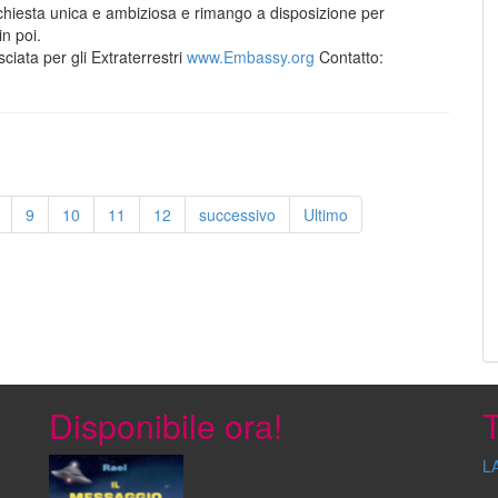
richiesta unica e ambiziosa e rimango a disposizione per
n poi.
iata per gli Extraterrestri
www.Embassy.org
Contatto:
9
10
11
12
successivo
Ultimo
Disponibile ora!
T
L