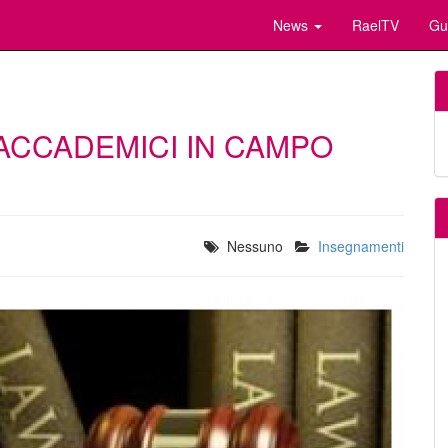
News
RaelTV
Gu
 ACCADEMICI IN CAMPO
Nessuno
Insegnamenti