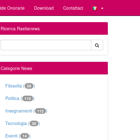
ide Onorarie
Download
Contattaci
Ricerca Raelianews
Categorie News
Filosofia (
)
59
Politica (
)
110
Insegnamenti (
)
112
Tecnologia (
)
35
Eventi (
)
14