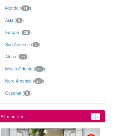
Mondo (
)
71
Asia (
)
6
Europa (
)
28
Sud America (
)
4
Africa (
)
11
Medio Oriente (
)
23
Nord America (
)
26
Oceania (
)
2
Altre notizie
‹
›