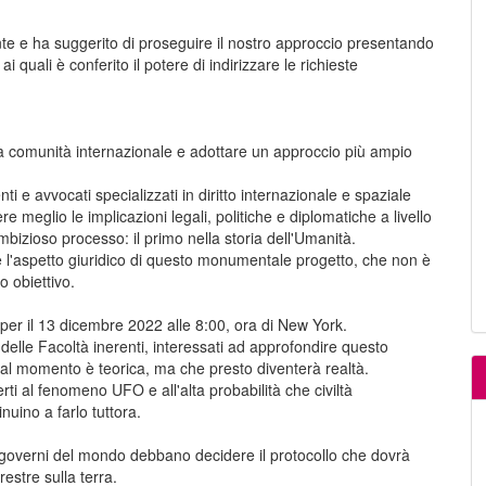
te e ha suggerito di proseguire il nostro approccio presentando
i quali è conferito il potere di indirizzare le richieste
la comunità internazionale e adottare un approccio più ampio
i e avvocati specializzati in diritto internazionale e spaziale
 meglio le implicazioni legali, politiche e diplomatiche a livello
mbizioso processo: il primo nella storia dell'Umanità.
 l'aspetto giuridico di questo monumentale progetto, che non è
 obiettivo.
er il 13 dicembre 2022 alle 8:00, ora di New York.
elle Facoltà inerenti, interessati ad approfondire questo
al momento è teorica, ma che presto diventerà realtà.
i al fenomeno UFO e all'alta probabilità che civiltà
inuino a farlo tuttora.
governi del mondo debbano decidere il protocollo che dovrà
estre sulla terra.