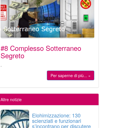
#8 Complesso Sotterraneo
Segreto
.
Per saperne di più... »
Altre notizie
Elohimizzazione: 130
scienziati e funzionari
s’incontrano per discutere