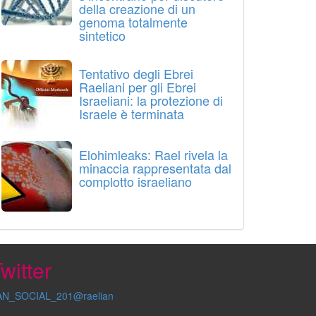
della creazione di un
genoma totalmente
sintetico
Tentativo degli Ebrei
Raeliani per gli Ebrei
Israeliani: la protezione di
Israele è terminata
Elohimleaks: Rael rivela la
minaccia rappresentata dal
complotto israeliano
witter
AN_SOCIAL_201@raelian