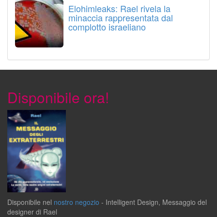
Elohimleaks: Rael rivela la
minaccia rappresentata dal
complotto israeliano
Disponibile ora!
Disponibile
nel
nostro negozio
-
Intelligent Design
,
Messaggio del
designer
di
Rael