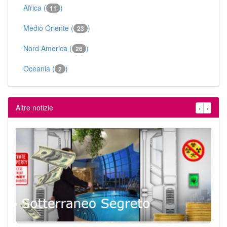
Africa (
)
11
Medio Oriente (
)
23
Nord America (
)
26
Oceania (
)
2
Altre notizie
‹
›