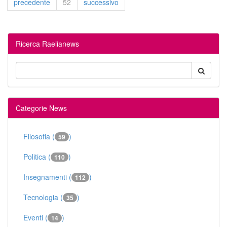
precedente
52
successivo
Ricerca Raelianews
Categorie News
Filosofia (
)
59
Politica (
)
110
Insegnamenti (
)
112
Tecnologia (
)
35
Eventi (
)
14