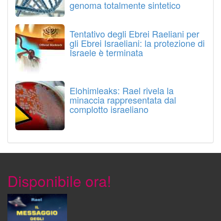
genoma totalmente sintetico
Tentativo degli Ebrei Raeliani per
gli Ebrei Israeliani: la protezione di
Israele è terminata
Elohimleaks: Rael rivela la
minaccia rappresentata dal
complotto israeliano
Disponibile ora!