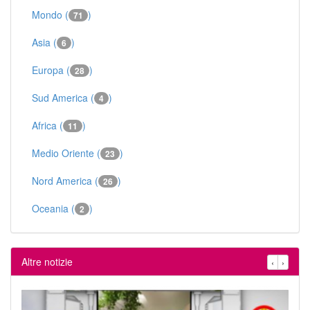
Mondo (
)
71
Asia (
)
6
Europa (
)
28
Sud America (
)
4
Africa (
)
11
Medio Oriente (
)
23
Nord America (
)
26
Oceania (
)
2
Altre notizie
‹
›