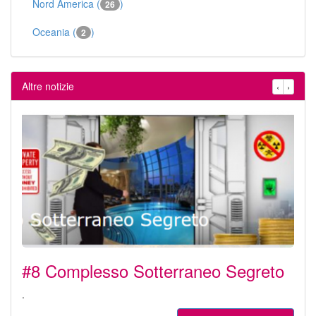
Nord America (
)
26
Oceania (
)
2
Altre notizie
‹
›
#8 Complesso Sotterraneo Segreto
.