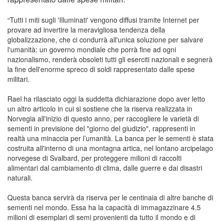
“Tutti i miti sugli 'Illuminati' vengono diffusi tramite Internet per
provare ad invertire la meravigliosa tendenza della
globalizzazione, che ci condurrà all'unica soluzione per salvare
l'umanità: un governo mondiale che porrà fine ad ogni
nazionalismo, renderà obsoleti tutti gli eserciti nazionali e segnerà
la fine dell'enorme spreco di soldi rappresentato dalle spese
militari.
Rael ha rilasciato oggi la suddetta dichiarazione dopo aver letto
un altro articolo in cui si sostiene che la riserva realizzata in
Norvegia all'inizio di questo anno, per raccogliere le varietà di
sementi in previsione del "giorno del giudizio", rappresenti in
realtà una minaccia per l’umanità. La banca per le sementi è stata
costruita all'interno di una montagna artica, nel lontano arcipelago
norvegese di Svalbard, per proteggere milioni di raccolti
alimentari dal cambiamento di clima, dalle guerre e dai disastri
naturali.
Questa banca servirà da riserva per le centinaia di altre banche di
sementi nel mondo. Essa ha la capacità di immagazzinare 4.5
milioni di esemplari di semi provenienti da tutto il mondo e di