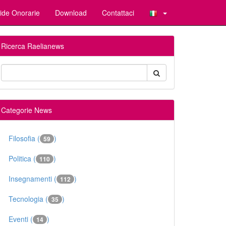
ide Onorarie
Download
Contattaci
Ricerca Raelianews
Categorie News
Filosofia (
)
59
Politica (
)
110
Insegnamenti (
)
112
Tecnologia (
)
35
Eventi (
)
14