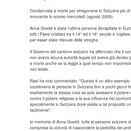
Condannata a morte per stregoneria in Svizzera più di 
innocente lo scorso mercoledì (agosto 2008).
Anna Goeldi è stata l'ultima persona decapitata in Eur
tutti i Paesi cristiani tra il 14° ed il 18° secole e migl
per esser state ritenute delle streghe.
Il Governo del cantone svizzero ha affermato che il cons
non aveva alcuna autorità legale ed aveva già deciso 
a morte anche se la legge a quel tempo non imponeva ta
non letale.
Rael ha cosi commentato: "Questo è un altro esempio d
uccidevano le persone in Svizzera fino a pochi giorni 
esattamente la stessa cosa se solo avessero il potere d
contro il potere religioso e la sua influenza nei confront
specialmente in Svizzera dove esiste a tal proposito un
facilmente".
In memoria di Anna Goeldi, tutte le persone svizzere che
compresa la volontà di nascondere la pedofilia dei preti c