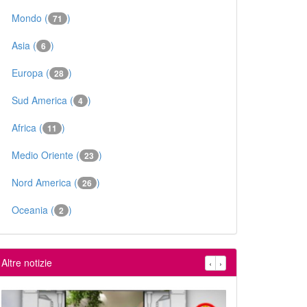
Mondo (
)
71
Asia (
)
6
Europa (
)
28
Sud America (
)
4
Africa (
)
11
Medio Oriente (
)
23
Nord America (
)
26
Oceania (
)
2
Altre notizie
‹
›