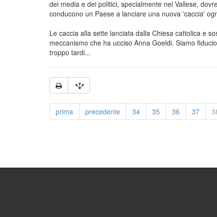
dei media e dei politici, specialmente nel Vallese, dovr
conducono un Paese a lanciare una nuova 'caccia' ogni 
Le caccia alla sette lanciata dalla Chiesa cattolica e 
meccanismo che ha ucciso Anna Goeldi. Siamo fiduciosi 
troppo tardi...
prima
precedente
34
35
36
37
3