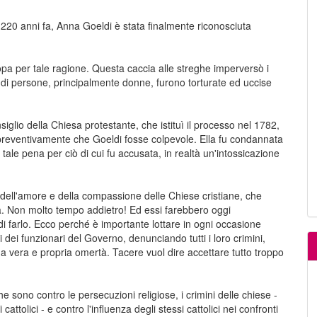
220 anni fa, Anna Goeldi è stata finalmente riconosciuta
opa per tale ragione. Questa caccia alle streghe imperversò i
iaia di persone, principalmente donne, furono torturate ed uccise
iglio della Chiesa protestante, che istituì il processo nel 1782,
preventivamente che Goeldi fosse colpevole. Ella fu condannata
le pena per ciò di cui fu accusata, in realtà un'intossicazione
ell'amore e della compassione delle Chiese cristiane, che
fa. Non molto tempo addietro! Ed essi farebbero oggi
i farlo. Ecco perché è importante lottare in ogni occasione
i dei funzionari del Governo, denunciando tutti i loro crimini,
a vera e propria omertà. Tacere vuol dire accettare tutto troppo
 sono contro le persecuzioni religiose, i crimini delle chiese -
attolici - e contro l'influenza degli stessi cattolici nei confronti