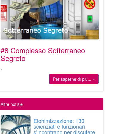
#8 Complesso Sotterraneo
Segreto
.
Per saperne di più... »
Altre notizie
Elohimizzazione: 130
scienziati e funzionari
s’incontrano per discutere