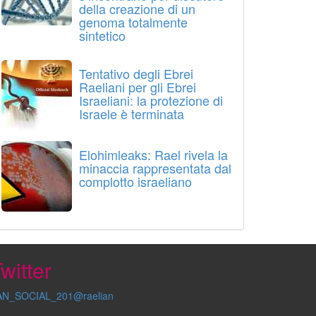
della creazione di un
genoma totalmente
sintetico
Tentativo degli Ebrei
Raeliani per gli Ebrei
Israeliani: la protezione di
Israele è terminata
Elohimleaks: Rael rivela la
minaccia rappresentata dal
complotto israeliano
witter
AN_SOCIAL_201@raelian