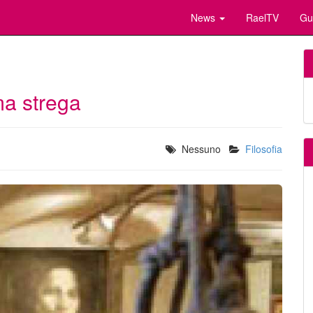
News
RaelTV
Gu
ma strega
Nessuno
Filosofia