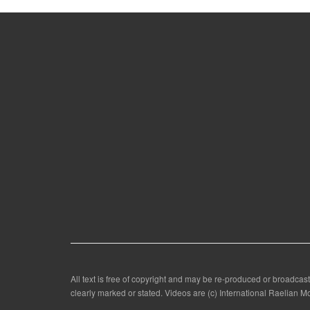
All text is free of copyright and may be re-produced or broadcast
clearly marked or stated. Videos are (c) International Raelian