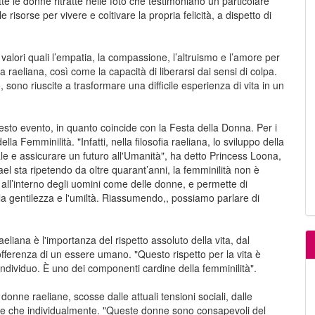
 le donne ritratte nelle foto che testimoniano un particolare
 risorse per vivere e coltivare la propria felicità, a dispetto di
alori quali l’empatia, la compassione, l’altruismo e l’amore per
a raeliana, così come la capacità di liberarsi dai sensi di colpa.
sono riuscite a trasformare una difficile esperienza di vita in un
uesto evento, in quanto coincide con la Festa della Donna. Per i
lla Femminilità. "Infatti, nella filosofia raeliana, lo sviluppo della
le e assicurare un futuro all'Umanità", ha detto Princess Loona,
sta ripetendo da oltre quarant’anni, la femminilità non è
a all’interno degli uomini come delle donne, e permette di
, la gentilezza e l'umiltà. Riassumendo,, possiamo parlare di
eliana è l'importanza del rispetto assoluto della vita, dal
ferenza di un essere umano. "Questo rispetto per la vita è
dividuo. È uno dei componenti cardine della femminilità".
donne raeliane, scosse dalle attuali tensioni sociali, dalle
nte che individualmente. "Queste donne sono consapevoli del