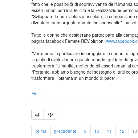
fatto che le possibilità di sopravvivenza dell'Umanità s
esseri umani porre la felicità e la realizzazione person
"Sviluppare la non-violenza assoluta, la compassione e il
diventato tanto urgente quanto indispensabile", ha sott
Tutte le donne che desiderano partecipare alla campa
pagina facebook Femine REV'olution:
www.facebook.c
"Vorremmo in particolare incoraggiare le donne, di ogni
la gioia di rivoluzionare questo mondo, guidato da gover
trasformerà l'Umanità, mettendo gli esseri umani al ce
"Pertanto, abbiamo bisogno del sostegno di tutti coloro
trasformare il pianeta in un mondo di pace".
Più...
prima
precedente
9
10
11
12
13