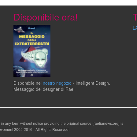
Disponibile ora!
T
L
Disponibile
nel
nostro negozio
-
Intelligent Design
,
Messaggio del
designer
di
Rael
 in any form without notice providing the original source (raelianews.org) is
 Movement 2005-2016 - All Rights Reserved.