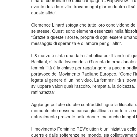
Linard, coordinatrice della campagna #HappyNow. "Tutte
evento della loro vita, trovano ogni giorno dentro di sé le
queste sfide".
Clemence Linard spiega che tutte loro condividono dei v
se stesse. Questi sono elementi essenziali nella filosofi
"Grazie a queste risorse, proprie di ogni essere umano, 
messaggio di speranza e di amore per gli altri".
L'8 marzo è stata una data simbolica per il lancio di q
Raeliani, si tratta invece della Giornata internazionale de
femminilità è la chiave per raggiungere la pace mondia
portavoce del Movimento Raeliano Europeo. "Come Rael 
legata al genere di un individuo. La femminilità si trov
sviluppare valori quali l'ascolto, l'empatia, la dolcezza
raffinatezza".
Aggiunge poi che ciò che contraddistingue la filosofia ra
momento che nessuna causa giustifica la morte o la sof
naturalmente presente nelle donne, ma anche in ogni in
Il movimento Feminine REV'olution è un'iniziativa delle 
guerre e dalle sofferenze nel mondo, sia collettivame