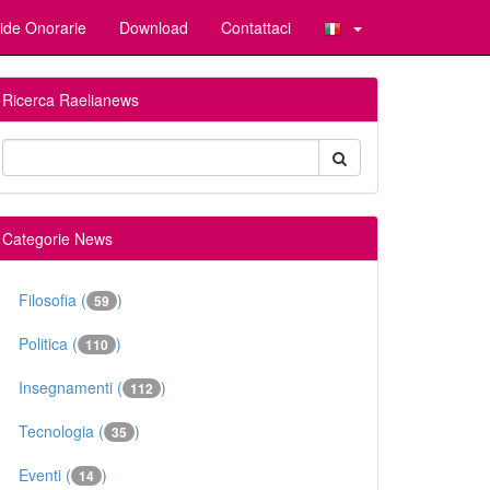
ide Onorarie
Download
Contattaci
Ricerca Raelianews
Categorie News
Filosofia (
)
59
Politica (
)
110
Insegnamenti (
)
112
Tecnologia (
)
35
Eventi (
)
14