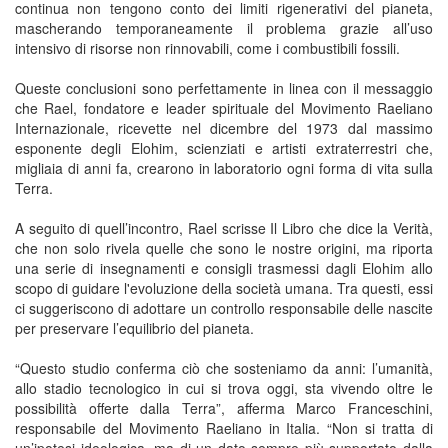
continua non tengono conto dei limiti rigenerativi del pianeta,
mascherando temporaneamente il problema grazie all’uso
intensivo di risorse non rinnovabili, come i combustibili fossili.
Queste conclusioni sono perfettamente in linea con il messaggio
che Rael, fondatore e leader spirituale del Movimento Raeliano
Internazionale, ricevette nel dicembre del 1973 dal massimo
esponente degli Elohim, scienziati e artisti extraterrestri che,
migliaia di anni fa, crearono in laboratorio ogni forma di vita sulla
Terra.
A seguito di quell’incontro, Rael scrisse Il Libro che dice la Verità,
che non solo rivela quelle che sono le nostre origini, ma riporta
una serie di insegnamenti e consigli trasmessi dagli Elohim allo
scopo di guidare l'evoluzione della società umana. Tra questi, essi
ci suggeriscono di adottare un controllo responsabile delle nascite
per preservare l’equilibrio del pianeta.
“Questo studio conferma ciò che sosteniamo da anni: l’umanità,
allo stadio tecnologico in cui si trova oggi, sta vivendo oltre le
possibilità offerte dalla Terra”, afferma Marco Franceschini,
responsabile del Movimento Raeliano in Italia. “Non si tratta di
un’ipotesi ideologica, ma di un dato sempre più supportato dalla