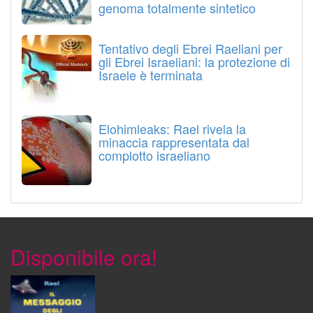
genoma totalmente sintetico
Tentativo degli Ebrei Raeliani per
gli Ebrei Israeliani: la protezione di
Israele è terminata
Elohimleaks: Rael rivela la
minaccia rappresentata dal
complotto israeliano
Disponibile ora!