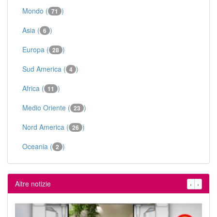
Mondo (
)
71
Asia (
)
6
Europa (
)
28
Sud America (
)
4
Africa (
)
11
Medio Oriente (
)
23
Nord America (
)
26
Oceania (
)
2
Altre notizie
‹
›