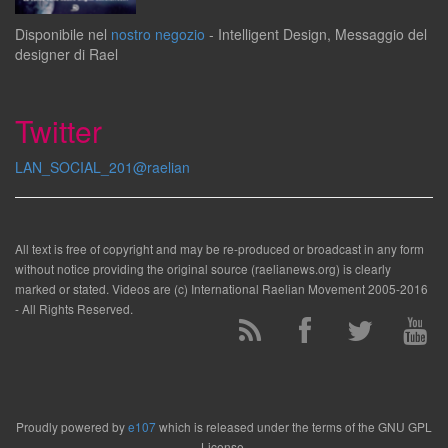
Disponibile
nel
nostro negozio
-
Intelligent Design
,
Messaggio del
designer
di
Rael
Twitter
LAN_SOCIAL_201@raelian
All text is free of copyright and may be re-produced or broadcast in any form
without notice providing the original source (raelianews.org) is clearly
marked or stated. Videos are (c) International Raelian Movement 2005-2016
- All Rights Reserved.
Proudly powered by
e107
which is released under the terms of the GNU GPL
License.