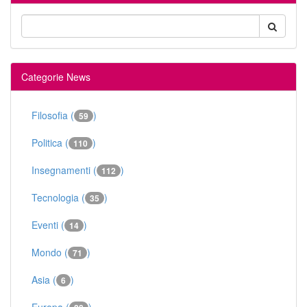
Categorie News
Filosofia (
)
59
Politica (
)
110
Insegnamenti (
)
112
Tecnologia (
)
35
Eventi (
)
14
Mondo (
)
71
Asia (
)
6
Europa (
)