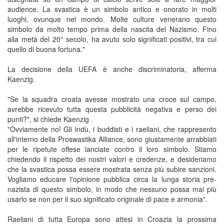
audience. La svastica è un simbolo antico e onorato in molti
luoghi, ovunque nel mondo. Molte culture venerano questo
simbolo da molto tempo prima della nascita del Nazismo. Fino
alla metà del 20° secolo, ha avuto solo significati positivi, tra cui
quello di buona fortuna."
La decisione della UEFA è anche discriminatoria, afferma
Kaenzig.
"Se la squadra croata avesse mostrato una croce sul campo,
avrebbe ricevuto tutta questa pubblicità negativa e perso dei
punti?", si chiede Kaenzig .
"Ovviamente no! Gli indù, i buddisti e i raeliani, che rappresento
all'interno della Proswastika Alliance, sono giustamente arrabbiati
per le ripetute offese lanciate contro il loro simbolo. Stiamo
chiedendo il rispetto dei nostri valori e credenze, e desideriamo
che la svastica possa essere mostrata senza più subire sanzioni.
Vogliamo educare l'opinione pubblica circa la lunga storia pre-
nazista di questo simbolo, in modo che nessuno possa mai più
usarlo se non per il suo significato originale di pace e armonia".
Raeliani di tutta Europa sono attesi in Croazia la prossima