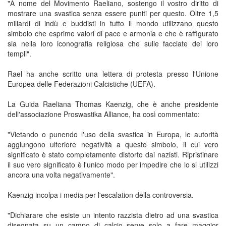
"A nome del Movimento Raeliano, sostengo il vostro diritto di
mostrare una svastica senza essere puniti per questo. Oltre 1,5
miliardi di indù e buddisti in tutto il mondo utilizzano questo
simbolo che esprime valori di pace e armonia e che è raffigurato
sia nella loro iconografia religiosa che sulle facciate dei loro
templi".
Rael ha anche scritto una lettera di protesta presso l'Unione
Europea delle Federazioni Calcistiche (UEFA).
La Guida Raeliana Thomas Kaenzig, che è anche presidente
dell'associazione Proswastika Alliance, ha così commentato:
"Vietando o punendo l'uso della svastica in Europa, le autorità
aggiungono ulteriore negatività a questo simbolo, il cui vero
significato è stato completamente distorto dai nazisti. Ripristinare
il suo vero significato è l'unico modo per impedire che lo si utilizzi
ancora una volta negativamente".
Kaenzig incolpa i media per l'escalation della controversia.
"Dichiarare che esiste un intento razzista dietro ad una svastica
disegnata su un campo di calcio serve solo a fare maggior