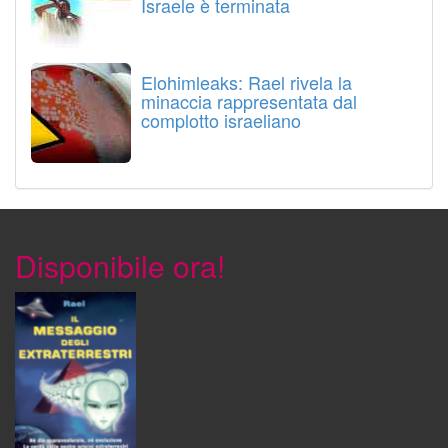
Israele è terminata
Elohimleaks: Rael rivela la
minaccia rappresentata dal
complotto israeliano
Disponibile ora!