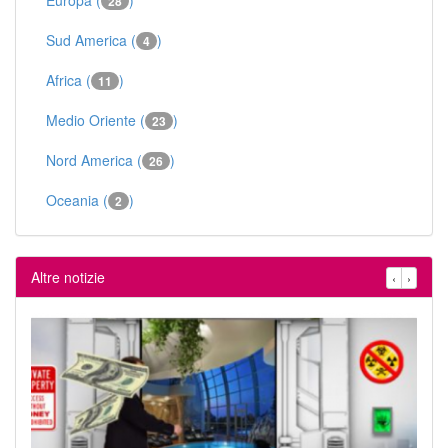
28
Sud America (
)
4
Africa (
)
11
Medio Oriente (
)
23
Nord America (
)
26
Oceania (
)
2
Altre notizie
‹
›