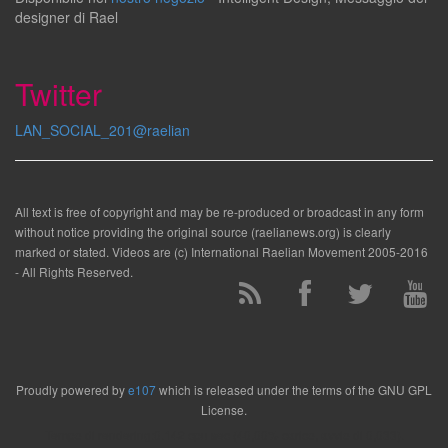
designer
di
Rael
Twitter
LAN_SOCIAL_201@raelian
All text is free of copyright and may be re-produced or broadcast in any form
without notice providing the original source (raelianews.org) is clearly
marked or stated. Videos are (c) International Raelian Movement 2005-2016
- All Rights Reserved.
Proudly powered by
e107
which is released under the terms of the GNU GPL
License.
Tempo di rendering:0.142 cpu sec (40,00% carico, avvio di 0,033).