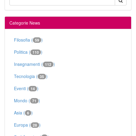
Categorie News
Filosofia (
)
59
Politica (
)
110
Insegnamenti (
)
112
Tecnologia (
)
35
Eventi (
)
14
Mondo (
)
71
Asia (
)
6
Europa (
)
28