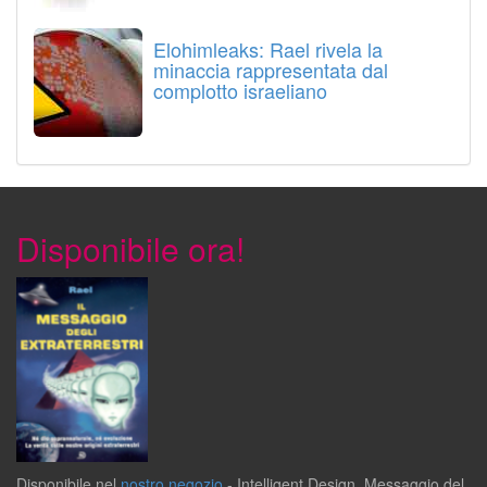
Elohimleaks: Rael rivela la
minaccia rappresentata dal
complotto israeliano
Disponibile ora!
Disponibile
nel
nostro negozio
-
Intelligent Design
,
Messaggio del