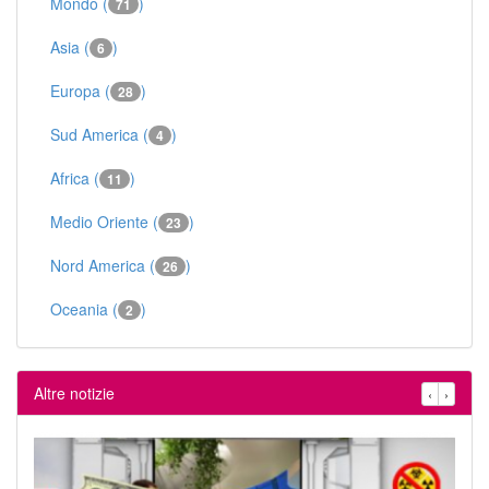
Mondo (
)
71
Asia (
)
6
Europa (
)
28
Sud America (
)
4
Africa (
)
11
Medio Oriente (
)
23
Nord America (
)
26
Oceania (
)
2
Altre notizie
‹
›