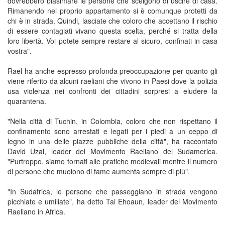
dovrebbero biasimare le persone che scelgono di uscire di casa.
Rimanendo nel proprio appartamento si è comunque protetti da
chi è in strada. Quindi, lasciate che coloro che accettano il rischio
di essere contagiati vivano questa scelta, perché si tratta della
loro libertà. Voi potete sempre restare al sicuro, confinati in casa
vostra".
Rael ha anche espresso profonda preoccupazione per quanto gli
viene riferito da alcuni raeliani che vivono in Paesi dove la polizia
usa violenza nei confronti dei cittadini sorpresi a eludere la
quarantena.
"Nella città di Tuchin, in Colombia, coloro che non rispettano il
confinamento sono arrestati e legati per i piedi a un ceppo di
legno in una delle piazze pubbliche della città", ha raccontato
David Uzal, leader del Movimento Raeliano del Sudamerica.
"Purtroppo, siamo tornati alle pratiche medievali mentre il numero
di persone che muoiono di fame aumenta sempre di più".
"In Sudafrica, le persone che passeggiano in strada vengono
picchiate e umiliate", ha detto Tai Ehoaun, leader del Movimento
Raeliano in Africa.