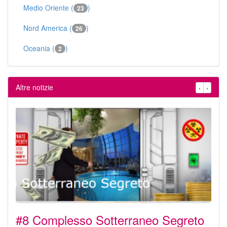
Medio Oriente (
)
23
Nord America (
)
26
Oceania (
)
2
Altre notizie
‹
›
#8 Complesso Sotterraneo Segreto