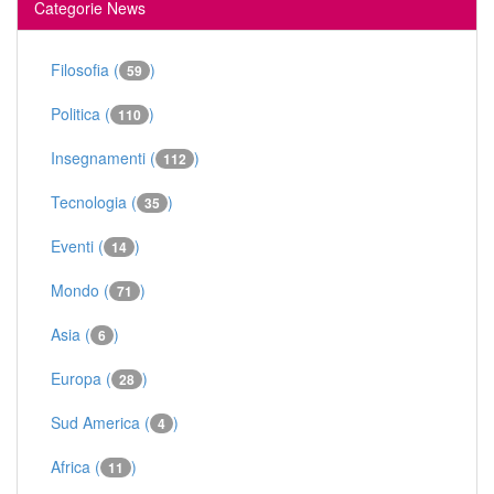
Categorie News
Filosofia (
)
59
Politica (
)
110
Insegnamenti (
)
112
Tecnologia (
)
35
Eventi (
)
14
Mondo (
)
71
Asia (
)
6
Europa (
)
28
Sud America (
)
4
Africa (
)
11