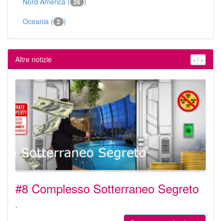
Nord America (
)
26
Oceania (
)
2
Altre notizie
‹
›
#8 Complesso Sotterraneo Segreto
.