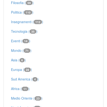
Filosofia (
)
59
Politica (
)
110
Insegnamenti (
)
112
Tecnologia (
)
35
Eventi (
)
14
Mondo (
)
71
Asia (
)
6
Europa (
)
28
Sud America (
)
4
Africa (
)
11
Medio Oriente (
)
23