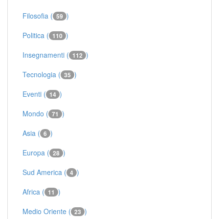
Filosofia (
)
59
Politica (
)
110
Insegnamenti (
)
112
Tecnologia (
)
35
Eventi (
)
14
Mondo (
)
71
Asia (
)
6
Europa (
)
28
Sud America (
)
4
Africa (
)
11
Medio Oriente (
)
23