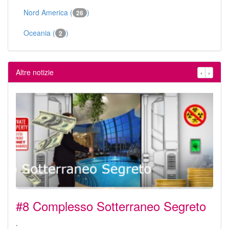
Nord America (
)
26
Oceania (
)
2
Altre notizie
‹
›
#8 Complesso Sotterraneo Segreto
.