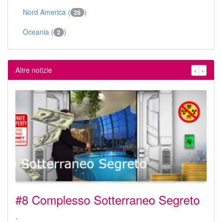
Nord America (
)
26
Oceania (
)
2
Altre notizie
‹
›
#8 Complesso Sotterraneo Segreto
.