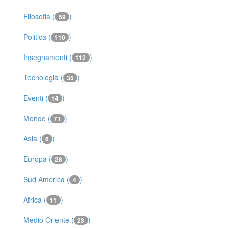
Filosofia (
)
59
Politica (
)
110
Insegnamenti (
)
112
Tecnologia (
)
35
Eventi (
)
14
Mondo (
)
71
Asia (
)
6
Europa (
)
28
Sud America (
)
4
Africa (
)
11
Medio Oriente (
)
23