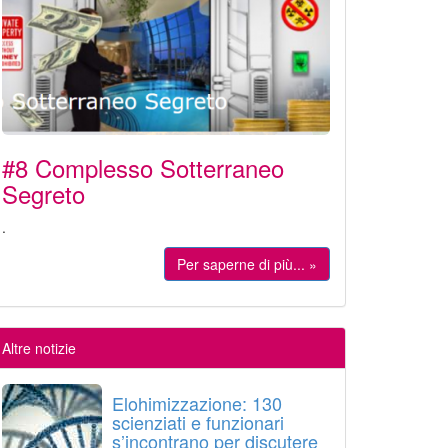
#8 Complesso Sotterraneo
Segreto
.
Per saperne di più... »
Altre notizie
Elohimizzazione: 130
scienziati e funzionari
s’incontrano per discutere