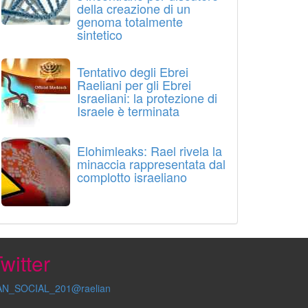
della creazione di un
genoma totalmente
sintetico
Tentativo degli Ebrei
Raeliani per gli Ebrei
Israeliani: la protezione di
Israele è terminata
Elohimleaks: Rael rivela la
minaccia rappresentata dal
complotto israeliano
witter
AN_SOCIAL_201@raelian