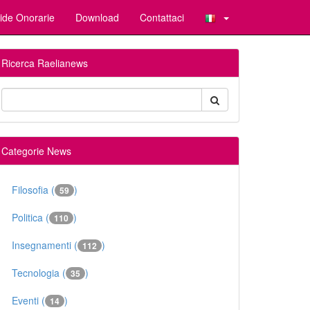
ide Onorarie
Download
Contattaci
Ricerca Raelianews
Categorie News
Filosofia (
)
59
Politica (
)
110
Insegnamenti (
)
112
Tecnologia (
)
35
Eventi (
)
14