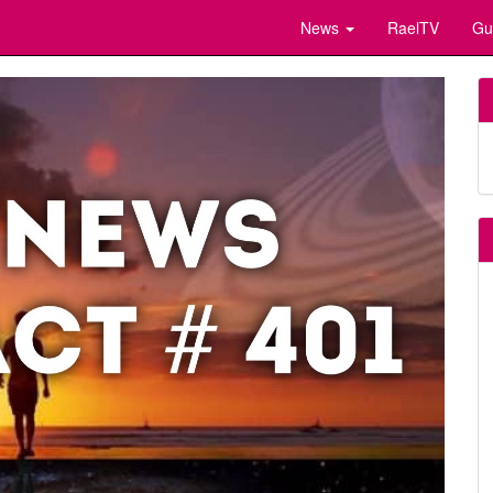
News
RaelTV
Gu