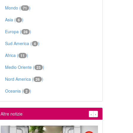
Mondo (
)
71
Asia (
)
6
Europa (
)
28
Sud America (
)
4
Africa (
)
11
Medio Oriente (
)
23
Nord America (
)
26
Oceania (
)
2
Altre notizie
‹
›