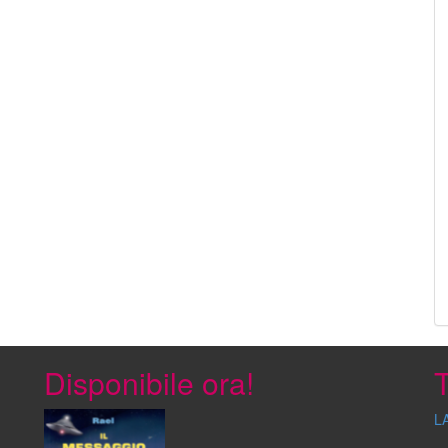
Disponibile ora!
T
L