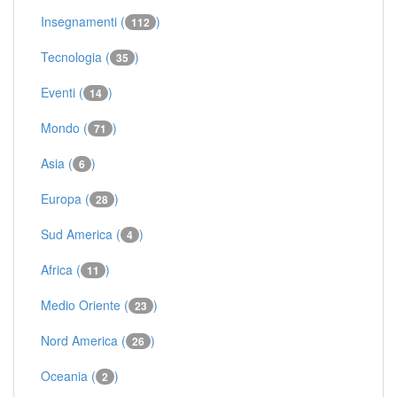
Insegnamenti (
)
112
Tecnologia (
)
35
Eventi (
)
14
Mondo (
)
71
Asia (
)
6
Europa (
)
28
Sud America (
)
4
Africa (
)
11
Medio Oriente (
)
23
Nord America (
)
26
Oceania (
)
2