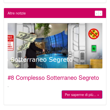
Altre notizie
‹
›
#8 Complesso Sotterraneo Segreto
.
Per saperne di più... »