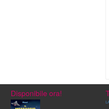
Disponibile ora!
T
L