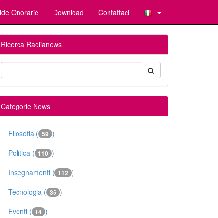
ide Onorarie
Download
Contattaci
Ricerca Raelianews
Categorie News
Filosofia (
)
59
Politica (
)
110
Insegnamenti (
)
112
Tecnologia (
)
35
Eventi (
)
14