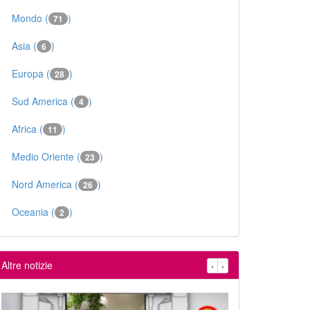
Mondo (
)
71
Asia (
)
6
Europa (
)
28
Sud America (
)
4
Africa (
)
11
Medio Oriente (
)
23
Nord America (
)
26
Oceania (
)
2
Altre notizie
‹
›