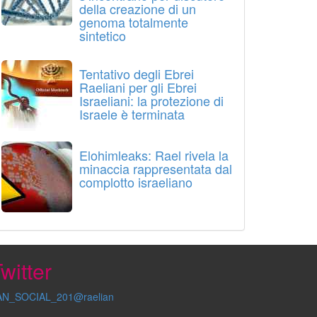
della creazione di un
genoma totalmente
sintetico
Tentativo degli Ebrei
Raeliani per gli Ebrei
Israeliani: la protezione di
Israele è terminata
Elohimleaks: Rael rivela la
minaccia rappresentata dal
complotto israeliano
witter
AN_SOCIAL_201@raelian