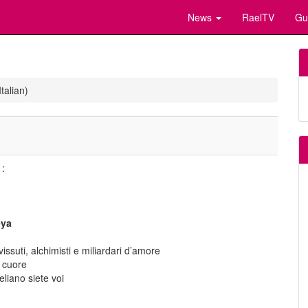
News
RaelTV
Gu
talian)
 :
eya
vissuti, alchimisti e miliardari d’amore
l cuore
liano siete voi