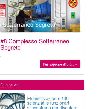
#8 Complesso Sotterraneo
Segreto
.
Per saperne di più... »
Altre notizie
Elohimizzazione: 130
scienziati e funzionari
s’incontrano per discutere