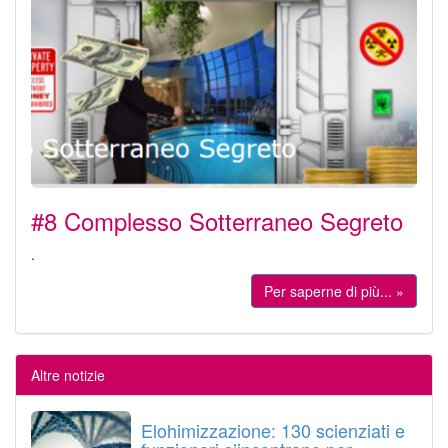
#8 Complesso Sotterraneo Segreto
.
Per saperne di più... »
Altre notizie
Elohimizzazione: 130 scienziati e