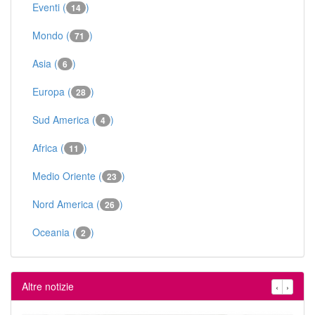
Eventi (
)
14
Mondo (
)
71
Asia (
)
6
Europa (
)
28
Sud America (
)
4
Africa (
)
11
Medio Oriente (
)
23
Nord America (
)
26
Oceania (
)
2
Altre notizie
‹
›