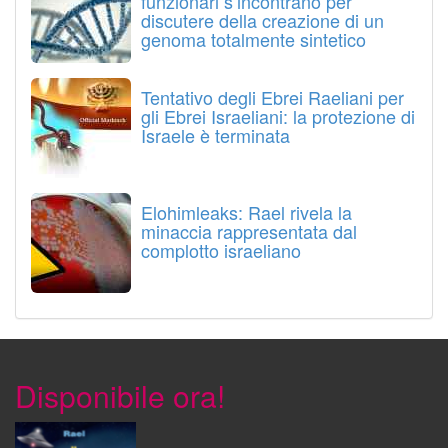
funzionari s’incontrano per
discutere della creazione di un
genoma totalmente sintetico
Tentativo degli Ebrei Raeliani per
gli Ebrei Israeliani: la protezione di
Israele è terminata
Elohimleaks: Rael rivela la
minaccia rappresentata dal
complotto israeliano
Disponibile ora!