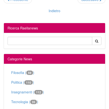
Indietro
Ricerca Raelianews
Categorie News
Filosofia (
)
59
Politica (
)
110
Insegnamenti (
)
112
Tecnologia (
)
35