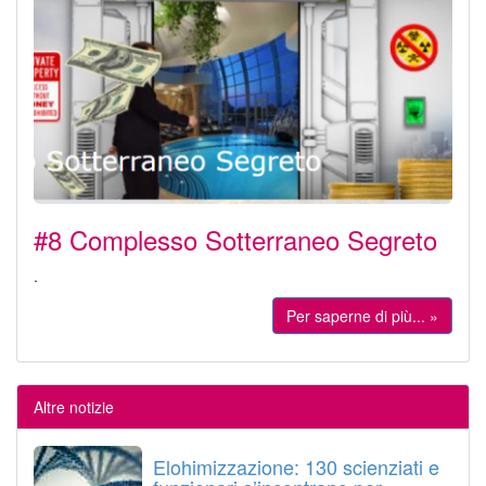
#8 Complesso Sotterraneo Segreto
.
Per saperne di più... »
Altre notizie
Elohimizzazione: 130 scienziati e