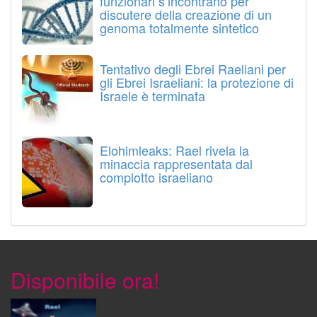
funzionari s’incontrano per
discutere della creazione di un
genoma totalmente sintetico
Tentativo degli Ebrei Raeliani per
gli Ebrei Israeliani: la protezione di
Israele è terminata
Elohimleaks: Rael rivela la
minaccia rappresentata dal
complotto israeliano
Disponibile ora!