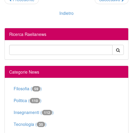
Indietro
Ricerca Raelianews
Categorie News
Filosofia (
)
59
Politica (
)
110
Insegnamenti (
)
112
Tecnologia (
)
35