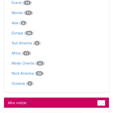
Eventi (
)
14
Mondo (
)
71
Asia (
)
6
Europa (
)
28
Sud America (
)
4
Africa (
)
11
Medio Oriente (
)
23
Nord America (
)
26
Oceania (
)
2
Altre notizie
‹
›