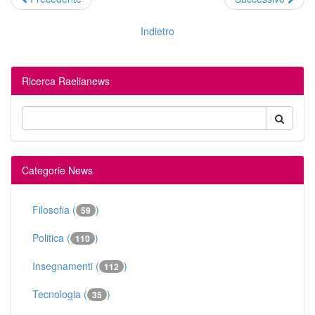
Indietro
Ricerca Raelianews
Categorie News
Filosofia (
)
59
Politica (
)
110
Insegnamenti (
)
112
Tecnologia (
)
35