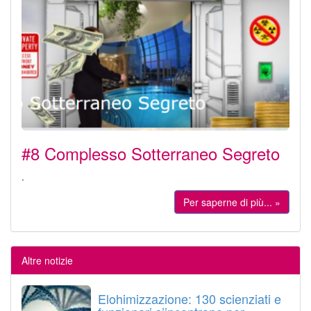
#8 Complesso Sotterraneo Segreto
.
Per saperne di più... »
Altre notizie
Elohimizzazione: 130 scienziati e