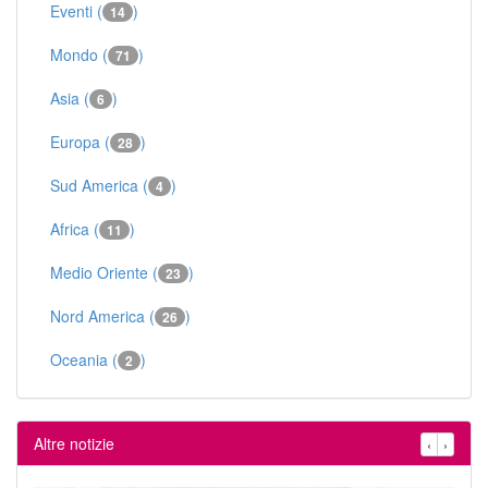
Eventi (
)
14
Mondo (
)
71
Asia (
)
6
Europa (
)
28
Sud America (
)
4
Africa (
)
11
Medio Oriente (
)
23
Nord America (
)
26
Oceania (
)
2
Altre notizie
‹
›