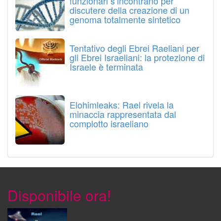
funzionari s’incontrano per
discutere della creazione di un
genoma totalmente sintetico
Tentativo degli Ebrei Raeliani per
gli Ebrei Israeliani: la protezione di
Israele è terminata
Elohimleaks: Rael rivela la
minaccia rappresentata dal
complotto israeliano
Disponibile ora!