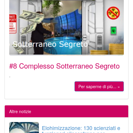
#8 Complesso Sotterraneo Segreto
.
Per saperne di più... »
Altre notizie
Elohimizzazione: 130 scienziati e