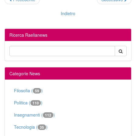
Indietro
Ricerca Raelianews
Categorie News
Filosofia (
)
59
Politica (
)
110
Insegnamenti (
)
112
Tecnologia (
)
35