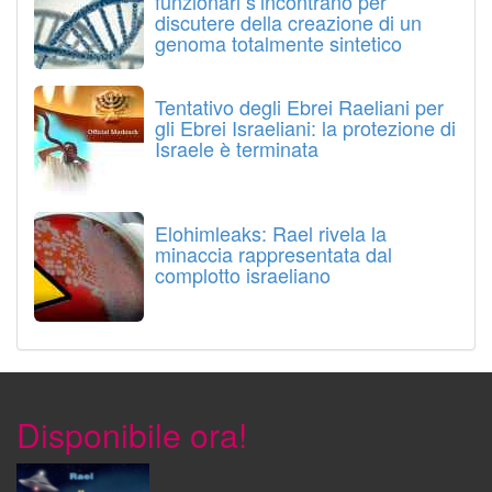
funzionari s’incontrano per
discutere della creazione di un
genoma totalmente sintetico
Tentativo degli Ebrei Raeliani per
gli Ebrei Israeliani: la protezione di
Israele è terminata
Elohimleaks: Rael rivela la
minaccia rappresentata dal
complotto israeliano
Disponibile ora!