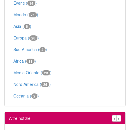
Eventi (
)
14
Mondo (
)
71
Asia (
)
6
Europa (
)
28
Sud America (
)
4
Africa (
)
11
Medio Oriente (
)
23
Nord America (
)
26
Oceania (
)
2
Altre notizie
‹
›