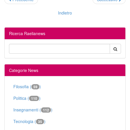
Indietro
Ricerca Raelianews
Categorie News
Filosofia (
)
59
Politica (
)
110
Insegnamenti (
)
112
Tecnologia (
)
35