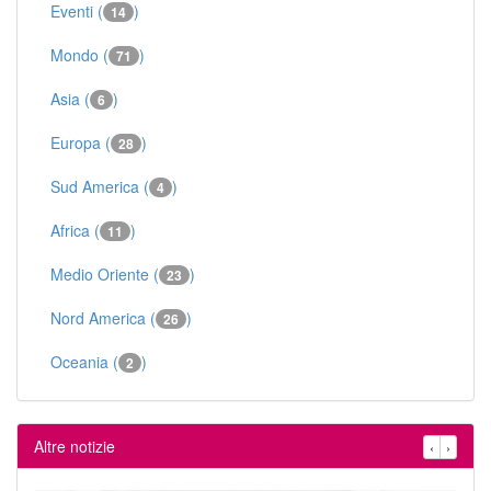
Eventi (
)
14
Mondo (
)
71
Asia (
)
6
Europa (
)
28
Sud America (
)
4
Africa (
)
11
Medio Oriente (
)
23
Nord America (
)
26
Oceania (
)
2
Altre notizie
‹
›