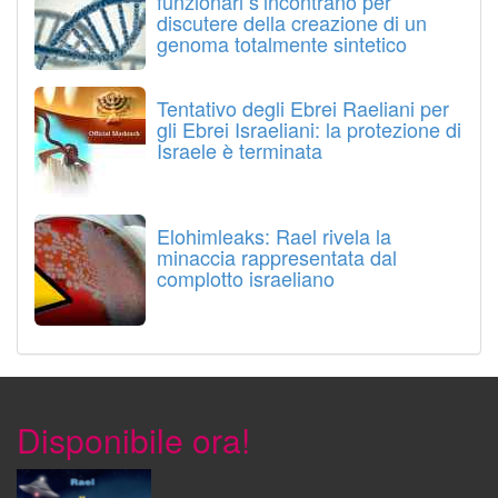
funzionari s’incontrano per
discutere della creazione di un
genoma totalmente sintetico
Tentativo degli Ebrei Raeliani per
gli Ebrei Israeliani: la protezione di
Israele è terminata
Elohimleaks: Rael rivela la
minaccia rappresentata dal
complotto israeliano
Disponibile ora!