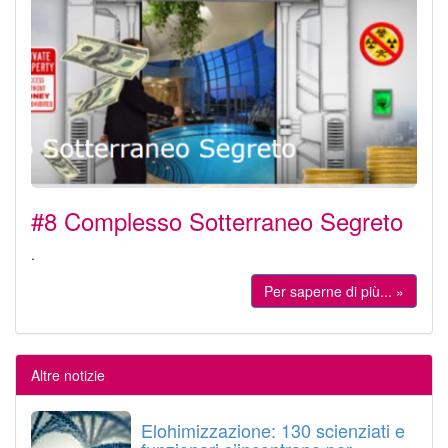
#8 Complesso Sotterraneo Segreto
.
Per saperne di più... »
Altre notizie
Elohimizzazione: 130 scienziati e