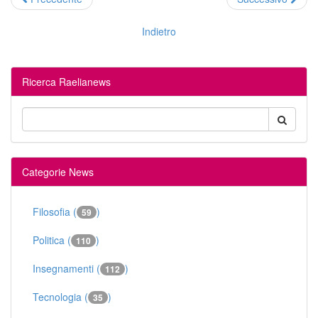
Indietro
Ricerca Raelianews
Categorie News
Filosofia (
)
59
Politica (
)
110
Insegnamenti (
)
112
Tecnologia (
)
35