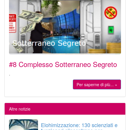
#8 Complesso Sotterraneo Segreto
.
Per saperne di più... »
Altre notizie
Elohimizzazione: 130 scienziati e