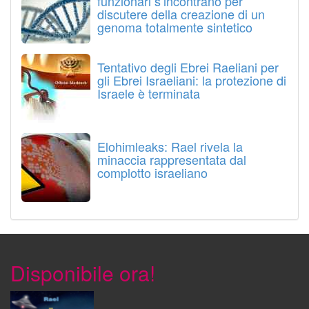
funzionari s’incontrano per
discutere della creazione di un
genoma totalmente sintetico
Tentativo degli Ebrei Raeliani per
gli Ebrei Israeliani: la protezione di
Israele è terminata
Elohimleaks: Rael rivela la
minaccia rappresentata dal
complotto israeliano
Disponibile ora!