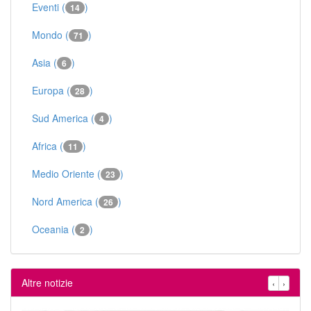
Eventi (
)
14
Mondo (
)
71
Asia (
)
6
Europa (
)
28
Sud America (
)
4
Africa (
)
11
Medio Oriente (
)
23
Nord America (
)
26
Oceania (
)
2
Altre notizie
‹
›