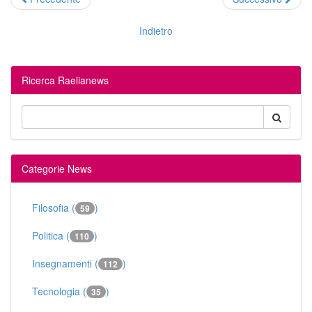
Indietro
Ricerca Raelianews
Categorie News
Filosofia (
)
59
Politica (
)
110
Insegnamenti (
)
112
Tecnologia (
)
35