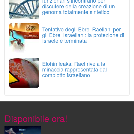
funzionari s’incontrano per
discutere della creazione di un
genoma totalmente sintetico
Tentativo degli Ebrei Raeliani per
gli Ebrei Israeliani: la protezione di
Israele è terminata
Elohimleaks: Rael rivela la
minaccia rappresentata dal
complotto israeliano
Disponibile ora!