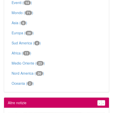
Eventi (
)
14
Mondo (
)
71
Asia (
)
6
Europa (
)
28
Sud America (
)
4
Africa (
)
11
Medio Oriente (
)
23
Nord America (
)
26
Oceania (
)
2
Altre notizie
‹
›