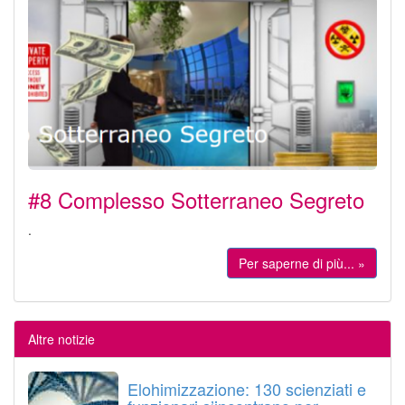
#8 Complesso Sotterraneo Segreto
.
Per saperne di più... »
Altre notizie
Elohimizzazione: 130 scienziati e