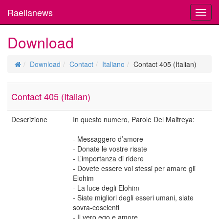
Raelianews
Toggl
navig
Download
Download
Contact
Italiano
Contact 405 (Italian)
Contact 405 (Italian)
Descrizione
In questo numero, Parole Del Maitreya:
- Messaggero d’amore
- Donate le vostre risate
- L’importanza di ridere
- Dovete essere voi stessi per amare gli
Elohim
- La luce degli Elohim
- Siate migliori degli esseri umani, siate
sovra-coscienti
- Il vero ego e amore