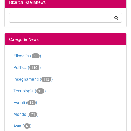
Ricerca Raelianews
Categorie News
Filosofia (
)
59
Politica (
)
110
Insegnamenti (
)
112
Tecnologia (
)
35
Eventi (
)
14
Mondo (
)
71
Asia (
)
6