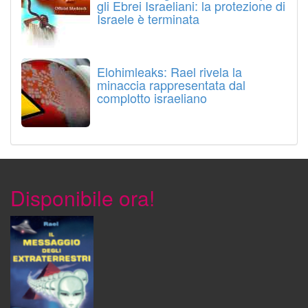
gli Ebrei Israeliani: la protezione di
Israele è terminata
Elohimleaks: Rael rivela la
minaccia rappresentata dal
complotto israeliano
Disponibile ora!