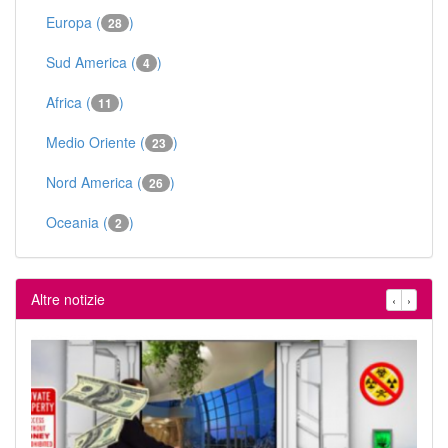
Europa (
)
28
Sud America (
)
4
Africa (
)
11
Medio Oriente (
)
23
Nord America (
)
26
Oceania (
)
2
Altre notizie
‹
›