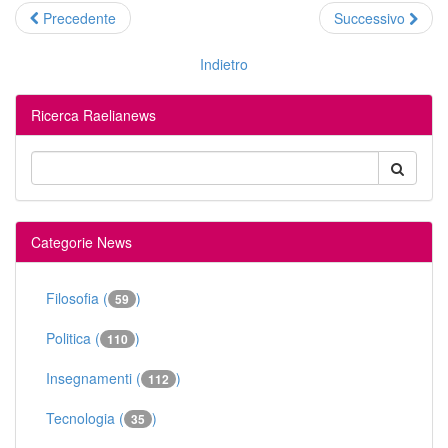
Precedente
Successivo
Indietro
Ricerca Raelianews
Categorie News
Filosofia (
)
59
Politica (
)
110
Insegnamenti (
)
112
Tecnologia (
)
35