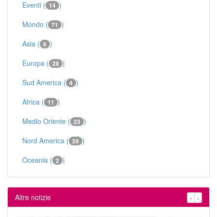
Eventi (
)
14
Mondo (
)
71
Asia (
)
6
Europa (
)
28
Sud America (
)
4
Africa (
)
11
Medio Oriente (
)
23
Nord America (
)
26
Oceania (
)
2
Altre notizie
‹
›