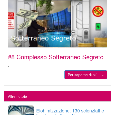
#8 Complesso Sotterraneo Segreto
.
Per saperne di più... »
Altre notizie
Elohimizzazione: 130 scienziati e