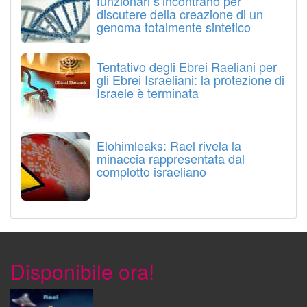
funzionari s’incontrano per
discutere della creazione di un
genoma totalmente sintetico
Tentativo degli Ebrei Raeliani per
gli Ebrei Israeliani: la protezione di
Israele è terminata
Elohimleaks: Rael rivela la
minaccia rappresentata dal
complotto israeliano
Disponibile ora!