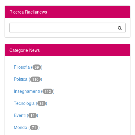
Ricerca Raelianews
Categorie News
Filosofia (
)
59
Politica (
)
110
Insegnamenti (
)
112
Tecnologia (
)
35
Eventi (
)
14
Mondo (
)
71