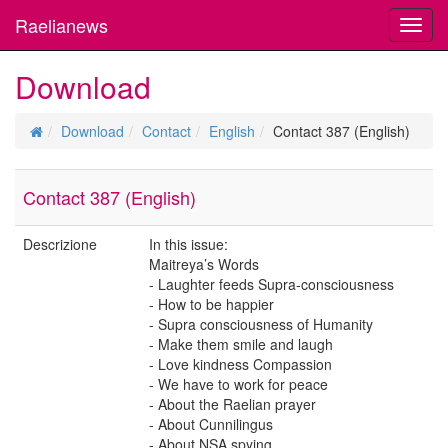
Raelianews
Toggl
navig
Download
Download
Contact
English
Contact 387 (English)
Contact 387 (English)
Descrizione
In this issue:
Maitreya’s Words
- Laughter feeds Supra-consciousness
- How to be happier
- Supra consciousness of Humanity
- Make them smile and laugh
- Love kindness Compassion
- We have to work for peace
- About the Raelian prayer
- About Cunnilingus
- About NSA spying