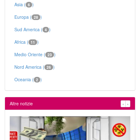
Asia (
)
6
Europa (
)
28
Sud America (
)
4
Africa (
)
11
Medio Oriente (
)
23
Nord America (
)
26
Oceania (
)
2
Altre notizie
‹
›