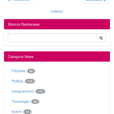
Indietro
Ricerca Raelianews
Categorie News
Filosofia (
)
59
Politica (
)
110
Insegnamenti (
)
112
Tecnologia (
)
35
Eventi (
)
14