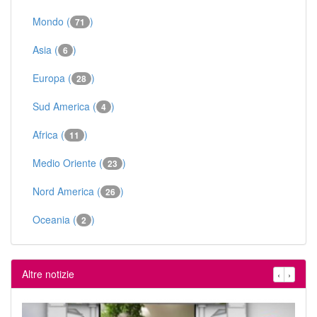
Mondo (
)
71
Asia (
)
6
Europa (
)
28
Sud America (
)
4
Africa (
)
11
Medio Oriente (
)
23
Nord America (
)
26
Oceania (
)
2
Altre notizie
‹
›