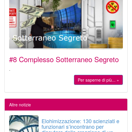
#8 Complesso Sotterraneo Segreto
.
Per saperne di più... »
Altre notizie
Elohimizzazione: 130 scienziati e
funzionari s’incontrano per