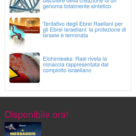
discutere della creazione di un
genoma totalmente sintetico
Tentativo degli Ebrei Raeliani per
gli Ebrei Israeliani: la protezione di
Israele è terminata
Elohimleaks: Rael rivela la
minaccia rappresentata dal
complotto israeliano
Disponibile ora!