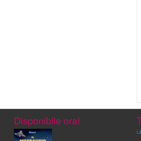
Disponibile ora!
T
L