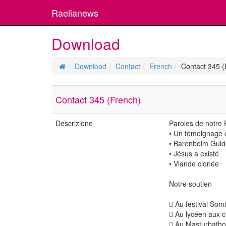
Raelianews
Download
Download
Contact
French
Contact 345 (
Contact 345 (French)
Descrizione
Paroles de notre
• Un témoignage 
• Barenboim Guid
• Jésus a existé
• Viande clonée
Notre soutien
 Au festival Som
 Au lycéen aux 
 Au Masturbath