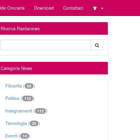
ide Onorarie
Download
Contattaci
Ricerca Raelianews
Categorie News
Filosofia (
)
59
Politica (
)
110
Insegnamenti (
)
112
Tecnologia (
)
35
Eventi (
)
14