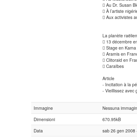
 Au Dr. Susan B
 À l’artiste nigér
 Aux activistes 
La planète raëlie
 13 décembre en 
 Stage en Kama
 Aramis en Fran
 Clitoraid en Fr
 Caraïbes
Article
- Incitation à la
- Vieillissez avec
Immagine
Nessuna immagine
Dimensioni
670.95kB
Data
sab 26 gen 2008 