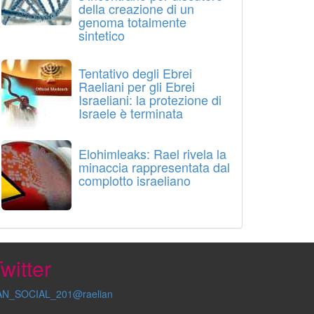
della creazione di un
genoma totalmente
sintetico
Tentativo degli Ebrei
Raeliani per gli Ebrei
Israeliani: la protezione di
Israele è terminata
Elohimleaks: Rael rivela la
minaccia rappresentata dal
complotto israeliano
witter
AN_SOCIAL_201@raelian