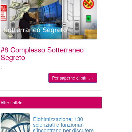
#8 Complesso Sotterraneo
Segreto
.
Per saperne di più... »
Altre notizie
Elohimizzazione: 130
scienziati e funzionari
s’incontrano per discutere