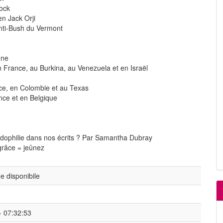
lock
ien Jack Orji
anti-Bush du Vermont
nne
France, au Burkina, au Venezuela et en Israël
ce, en Colombie et au Texas
ance et en Belgique
 pédophilie dans nos écrits ? Par Samantha Dubray
 grâce = jeûnez
 disponibile
- 07:32:53