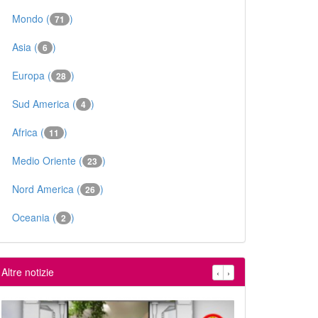
Mondo (
)
71
Asia (
)
6
Europa (
)
28
Sud America (
)
4
Africa (
)
11
Medio Oriente (
)
23
Nord America (
)
26
Oceania (
)
2
Altre notizie
‹
›