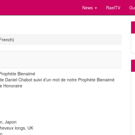
News
RaelTV
Gu
French)
 Prophète Bienaimé
de Daniel Chabot suivi d’un mot de notre Prophète Bienaimé
e Honoraire
in, Japon
cheveux longs, UK
on